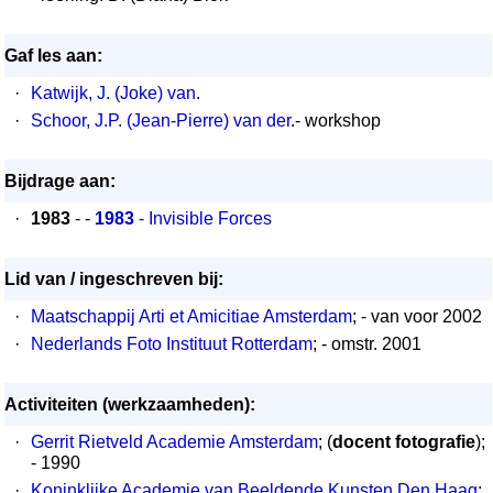
Gaf les aan:
·
Katwijk, J. (Joke) van
.
·
Schoor, J.P. (Jean-Pierre) van der
.- workshop
Bijdrage aan:
·
1983
- -
1983
- Invisible Forces
Lid van / ingeschreven bij:
·
Maatschappij Arti et Amicitiae Amsterdam
; - van voor 2002
·
Nederlands Foto Instituut Rotterdam
; - omstr. 2001
Activiteiten (werkzaamheden):
·
Gerrit Rietveld Academie Amsterdam
; (
docent fotografie
);
- 1990
·
Koninklijke Academie van Beeldende Kunsten Den Haag
;