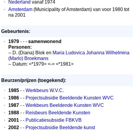
·
Nederland
vanaf 1974
·
Amsterdam
(Municipality of Amsterdam) van voor 1980 tot
na 2001
Gebeurtenis:
·
1979
- - -
samenwonend
Personen:
-- D. (Diana) Blok en
Maria Ludovica Johanna Wilhelmina
(Marlo) Broekmans
-- Datum: <*1979> <-> <*1981>
Beurzen/prijzen (toegekend):
·
1985
- -
Werkbeurs W.V.C.
·
1986
- -
Projectsubsidie Beeldende Kunsten WVC
·
1987
- -
Werkbeurs Beeldende Kunsten WVC
·
1988
- -
Reisbeurs Beeldende Kunsten
·
2001
- -
Publicatiesubsidie FBKVB
·
2002
- -
Projectsubsidie Beeldende kunst