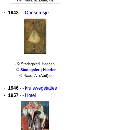
- © Haas, A. (Aad) de
·
1943
- -
Danseresje
- © Stadsgalerij Heerlen.
- ©
Stadsgalerij Heerlen
- © Haas, A. (Aad) de
·
1946
- -
kruiswegstaties
·
1957
- -
Hotel