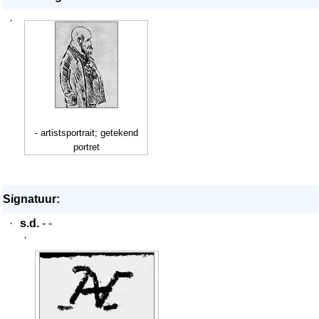
·
- artistsportrait; getekend
portret
Signatuur:
·
s.d.
- -
·