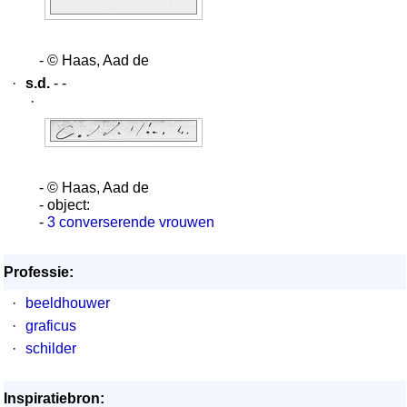
- © Haas, Aad de
·
s.d.
- -
·
- © Haas, Aad de
- object:
-
3 converserende vrouwen
Professie:
·
beeldhouwer
·
graficus
·
schilder
Inspiratiebron: