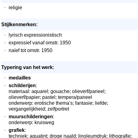
·
religie
Stijlkenmerken:
·
lyrisch expressionistisch
·
expressief vanaf omstr. 1950
·
naïef tot omstr. 1950
Typering van het werk:
·
medailles
·
schilderijen
:
materiaal: aquarel; gouache; olieverf/paneel;
olieverf/papier; pastel; tempera/paneel
onderwerp: erotische thema's; fantasie; liefde;
vergangelijkheid; zelfportret
·
muurschilderingen
:
onderwerp: kruisweg
·
grafiek
:
techniek: aquatint; droge naald; linoleumdruk; lithografie;