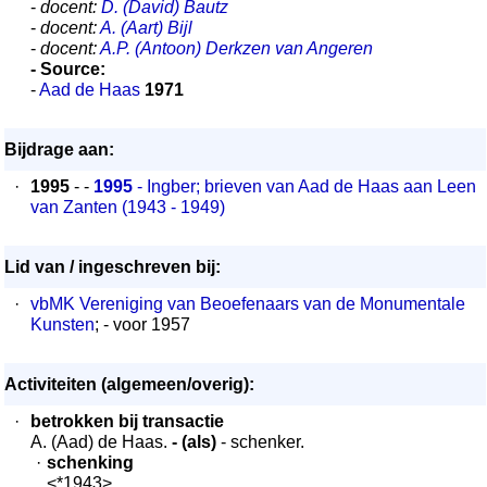
-
docent:
D. (David) Bautz
-
docent:
A. (Aart) Bijl
-
docent:
A.P. (Antoon) Derkzen van Angeren
- Source:
-
Aad de Haas
1971
Bijdrage aan:
·
1995
- -
1995
- Ingber; brieven van Aad de Haas aan Leen
van Zanten (1943 - 1949)
Lid van / ingeschreven bij:
·
vbMK Vereniging van Beoefenaars van de Monumentale
Kunsten
; - voor 1957
Activiteiten (algemeen/overig):
·
betrokken bij transactie
A. (Aad) de Haas.
- (als)
- schenker.
·
schenking
<*1943>