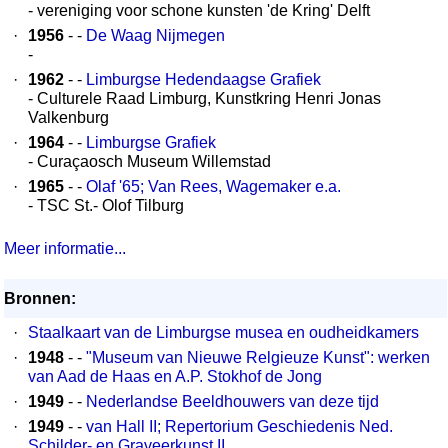
- vereniging voor schone kunsten 'de Kring' Delft
·
1956
- -
De Waag Nijmegen
-
·
1962
- -
Limburgse Hedendaagse Grafiek
- Culturele Raad Limburg, Kunstkring Henri Jonas
Valkenburg
·
1964
- -
Limburgse Grafiek
- Curaçaosch Museum Willemstad
·
1965
- -
Olaf '65; Van Rees, Wagemaker e.a.
- TSC St.- Olof Tilburg
Meer informatie...
Bronnen:
·
Staalkaart van de Limburgse musea en oudheidkamers
·
1948
- -
"Museum van Nieuwe Relgieuze Kunst": werken
van Aad de Haas en A.P. Stokhof de Jong
·
1949
- -
Nederlandse Beeldhouwers van deze tijd
·
1949
- -
van Hall II; Repertorium Geschiedenis Ned.
Schilder- en Graveerkunst II