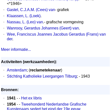
<*1946>
·
Gastel, C.J.A.M. (Cees) van
- grafiek
·
Klaassen, L. (Loek)
.
·
Nassau, L. (Leo) van
.- grafische vormgeving
·
Wanrooy, Gerardus Johannes (Geert) van
.
·
Wee, Franciscus Joannes Jacobus Gerardus (Frans) van
der
.
Meer informatie...
Activiteiten (werkzaamheden):
·
Amsterdam
; (
reclametekenaar
)
·
Stichting Katholieke Leergangen Tilburg
; - 1943
Bronnen:
·
1941
- -
Het ex libris
·
1954
- -
Tweehonderd Nederlandse Grafische
Kunstenaars sedert het eind der 19e eeuw