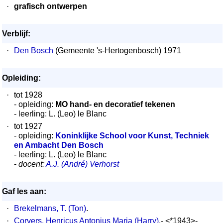
·
grafisch ontwerpen
Verblijf:
·
Den Bosch
(Gemeente 's-Hertogenbosch) 1971
Opleiding:
·
tot 1928
- opleiding:
MO hand- en decoratief tekenen
- leerling: L. (Leo) le Blanc
·
tot 1927
- opleiding:
Koninklijke School voor Kunst, Techniek
en Ambacht Den Bosch
- leerling: L. (Leo) le Blanc
-
docent:
A.J. (André) Verhorst
Gaf les aan:
·
Brekelmans, T. (Ton)
.
·
Corvers, Henricus Antonius Maria (Harry)
.- <*1943>-