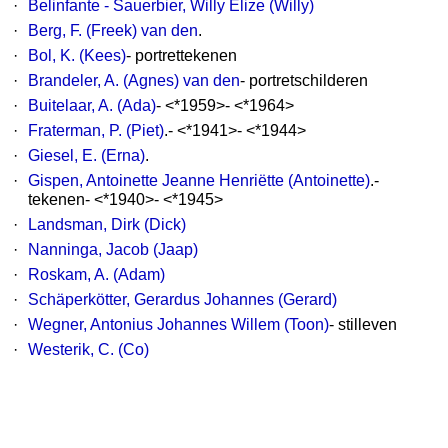
·
Belinfante - Sauerbier, Willy Elize (Willy)
·
Berg, F. (Freek) van den
.
·
Bol, K. (Kees)
- portrettekenen
·
Brandeler, A. (Agnes) van den
- portretschilderen
·
Buitelaar, A. (Ada)
- <*1959>- <*1964>
·
Fraterman, P. (Piet)
.- <*1941>- <*1944>
·
Giesel, E. (Erna)
.
·
Gispen, Antoinette Jeanne Henriëtte (Antoinette)
.-
tekenen- <*1940>- <*1945>
·
Landsman, Dirk (Dick)
·
Nanninga, Jacob (Jaap)
·
Roskam, A. (Adam)
·
Schäperkötter, Gerardus Johannes (Gerard)
·
Wegner, Antonius Johannes Willem (Toon)
- stilleven
·
Westerik, C. (Co)