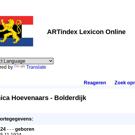
ARTindex Lexicon Online
red by
Translate
Reageren
.
Zoek op
ica Hoevenaars - Bolderdijk
ortegegevens:
924
- - -
geboren
25.11.1924