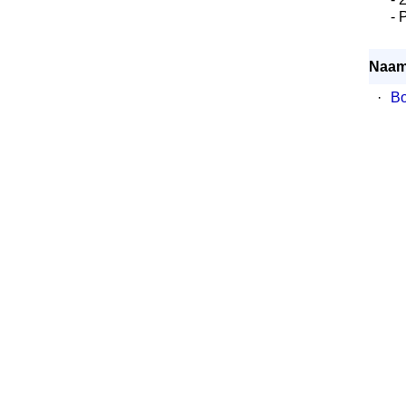
- 
Naam
·
Bo