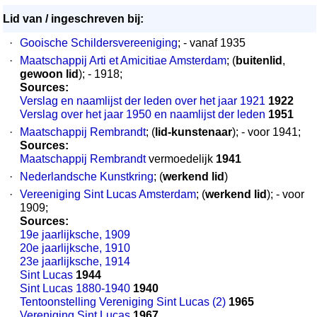
Lid van / ingeschreven bij:
·
Gooische Schildersvereeniging
; - vanaf 1935
·
Maatschappij Arti et Amicitiae Amsterdam
; (
buitenlid
,
gewoon lid
); - 1918;
Sources:
Verslag en naamlijst der leden over het jaar 1921
1922
Verslag over het jaar 1950 en naamlijst der leden
1951
·
Maatschappij Rembrandt
; (
lid-kunstenaar
); - voor 1941;
Sources:
Maatschappij Rembrandt
vermoedelijk
1941
·
Nederlandsche Kunstkring
; (
werkend lid
)
·
Vereeniging Sint Lucas Amsterdam
; (
werkend lid
); - voor
1909;
Sources:
19e jaarlijksche, 1909
20e jaarlijksche, 1910
23e jaarlijksche, 1914
Sint Lucas
1944
Sint Lucas 1880-1940
1940
Tentoonstelling Vereniging Sint Lucas (2)
1965
Vereniging Sint Lucas
1967