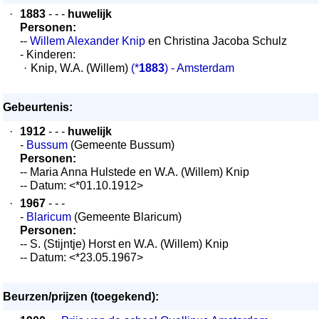
·
1883
- - -
huwelijk
Personen:
--
Willem Alexander Knip
en Christina Jacoba Schulz
- Kinderen:
·
Knip, W.A. (Willem)
(*
1883
) - Amsterdam
Gebeurtenis:
·
1912
- - -
huwelijk
-
Bussum
(Gemeente Bussum)
Personen:
-- Maria Anna Hulstede en W.A. (Willem) Knip
-- Datum: <*01.10.1912>
·
1967
- - -
-
Blaricum
(Gemeente Blaricum)
Personen:
-- S. (Stijntje) Horst en W.A. (Willem) Knip
-- Datum: <*23.05.1967>
Beurzen/prijzen (toegekend):