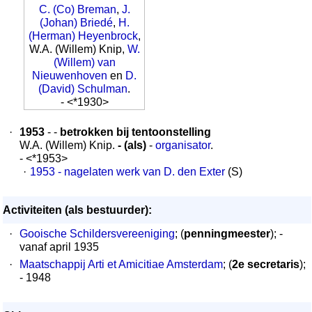
C. (Co) Breman
,
J.
(Johan) Briedé
,
H.
(Herman) Heyenbrock
,
W.A. (Willem) Knip,
W.
(Willem) van
Nieuwenhoven
en
D.
(David) Schulman
.
- <*1930>
·
1953
- -
betrokken bij tentoonstelling
W.A. (Willem) Knip.
- (als)
-
organisator
.
- <*1953>
·
1953 - nagelaten werk van D. den Exter
(S)
Activiteiten (als bestuurder):
·
Gooische Schildersvereeniging
; (
penningmeester
); -
vanaf april 1935
·
Maatschappij Arti et Amicitiae Amsterdam
; (
2e secretaris
);
- 1948