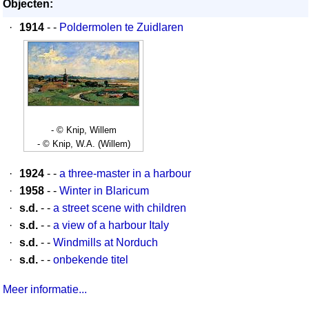
Objecten:
·
1914
- -
Poldermolen te Zuidlaren
- © Knip, Willem
- © Knip, W.A. (Willem)
·
1924
- -
a three-master in a harbour
·
1958
- -
Winter in Blaricum
·
s.d.
- -
a street scene with children
·
s.d.
- -
a view of a harbour Italy
·
s.d.
- -
Windmills at Norduch
·
s.d.
- -
onbekende titel
Meer informatie...