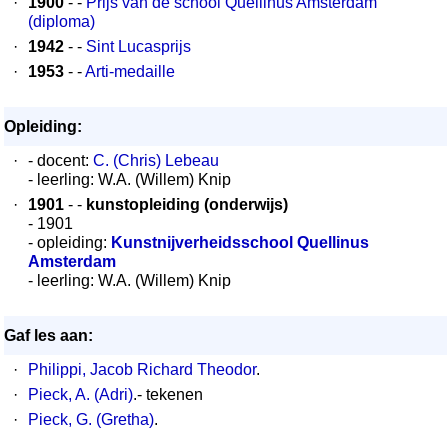
·
1900
- -
Prijs van de school Quellinus Amsterdam
(diploma)
·
1942
- -
Sint Lucasprijs
·
1953
- -
Arti-medaille
Opleiding:
·
- docent:
C. (Chris) Lebeau
- leerling: W.A. (Willem) Knip
·
1901
- -
kunstopleiding (onderwijs)
- 1901
- opleiding:
Kunstnijverheidsschool Quellinus
Amsterdam
- leerling: W.A. (Willem) Knip
Gaf les aan:
·
Philippi, Jacob Richard Theodor
.
·
Pieck, A. (Adri)
.- tekenen
·
Pieck, G. (Gretha)
.