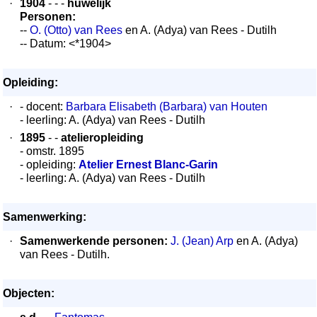
·
1904
- - -
huwelijk
Personen:
--
O. (Otto) van Rees
en A. (Adya) van Rees - Dutilh
-- Datum: <*1904>
Opleiding:
·
- docent:
Barbara Elisabeth (Barbara) van Houten
- leerling: A. (Adya) van Rees - Dutilh
·
1895
- -
atelieropleiding
- omstr. 1895
- opleiding:
Atelier Ernest Blanc-Garin
- leerling: A. (Adya) van Rees - Dutilh
Samenwerking:
·
Samenwerkende personen:
J. (Jean) Arp
en A. (Adya)
van Rees - Dutilh.
Objecten: