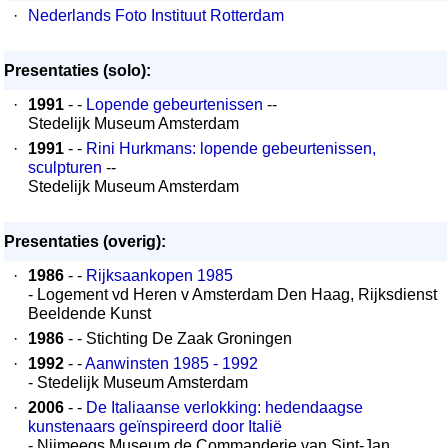
·
Nederlands Foto Instituut Rotterdam
Presentaties (solo):
·
1991
- -
Lopende gebeurtenissen
--
Stedelijk Museum Amsterdam
·
1991
- -
Rini Hurkmans: lopende gebeurtenissen,
sculpturen
--
Stedelijk Museum Amsterdam
Presentaties (overig):
·
1986
- -
Rijksaankopen 1985
- Logement vd Heren v Amsterdam Den Haag, Rijksdienst
Beeldende Kunst
·
1986
- - Stichting De Zaak Groningen
·
1992
- -
Aanwinsten 1985 - 1992
- Stedelijk Museum Amsterdam
·
2006
- -
De Italiaanse verlokking: hedendaagse
kunstenaars geïnspireerd door Italië
- Nijmeegs Museum de Commanderie van Sint-Jan