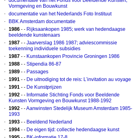
·
documentatie van het Fonds voor Beeldende Kunsten,
Vormgeving en Bouwkunst
·
documentatie van het Nederlands Foto Instituut
·
BBK Amsterdam documentatie
·
1986
- -
Rijksaankopen 1985; werk van hedendaagse
beeldende kunstenaars
·
1987
- -
Jaarverslag 1986 1987; adviescommissie
toekenning individuele subsidies
·
1987
- -
Kunstaankopen Provincie Groningen 1986
·
1988
- -
Stipendia 86-87
·
1989
- -
Passages
·
1991
- -
De uitnodiging tot de reis: L'invitation au voyage
·
1991
- -
De Kunstprijzen
·
1992
- -
Informatie Stichting Fonds voor Beeldende
Kunsten Vormgeving en Bouwkunst 1988-1992
·
1992
- -
Aanwinsten Stedelijk Museum Amsterdam 1985-
1993
·
1993
- -
Beeldend Nederland
·
1994
- -
De eigen tijd: collectie hedendaagse kunst
·
1995
- -
BK-informatie 17-8