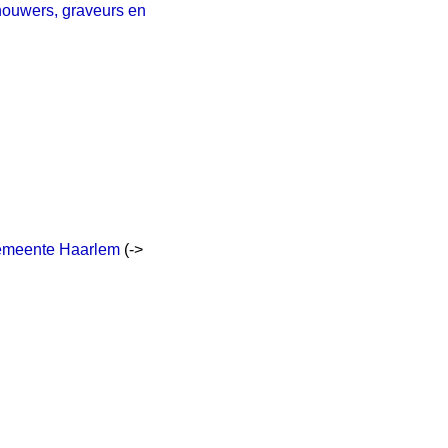
houwers, graveurs en
gemeente Haarlem
(->