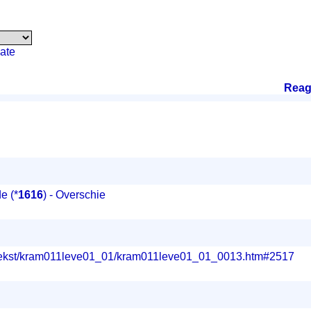
ate
Reag
de
(*
1616
) - Overschie
g/tekst/kram011leve01_01/kram011leve01_01_0013.htm#2517