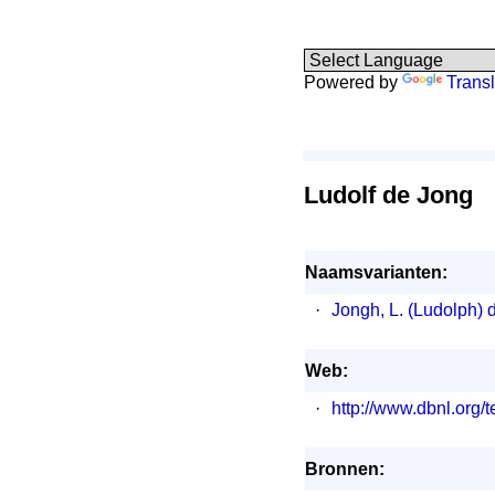
Powered by
Transl
Ludolf de Jong
Naamsvarianten:
·
Jongh, L. (Ludolph) 
Web:
·
http://www.dbnl.or
Bronnen: