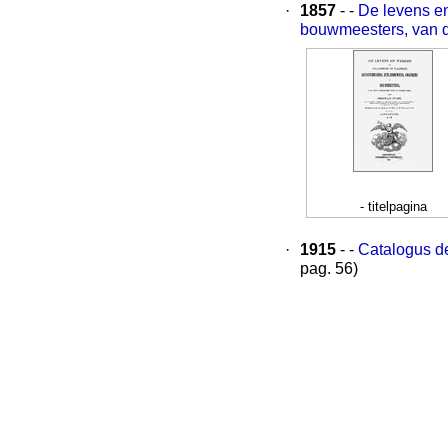
·
1857
- -
De levens e
bouwmeesters, van de
- titelpagina
·
1915
- -
Catalogus d
pag. 56)