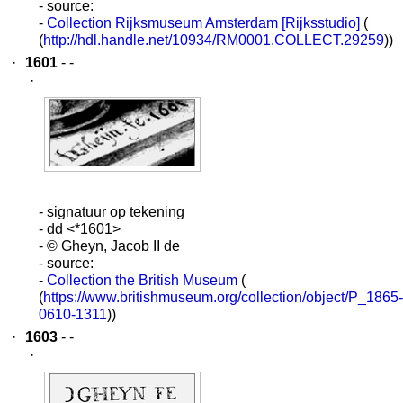
- source:
-
Collection Rijksmuseum Amsterdam [Rijksstudio]
(
(
http://hdl.handle.net/10934/RM0001.COLLECT.29259
))
·
1601
- -
·
- signatuur op tekening
- dd <*1601>
- © Gheyn, Jacob II de
- source:
-
Collection the British Museum
(
(
https://www.britishmuseum.org/collection/object/P_1865-
0610-1311
))
·
1603
- -
·