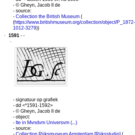
- © Gheyn, Jacob II de
- source:
-
Collection the British Museum
(
(
https://www.britishmuseum.org/collection/object/P_1872-
1012-3279
))
·
1591
- -
·
- signatuur op grafiek
- dd <*1591-1592>
- © Gheyn, Jacob II de
- object:
-
Ite in Mvndvm Universvm (...)
- source:
-
Collection Rijksmuseum Amsterdam [Rijksstudio]
(