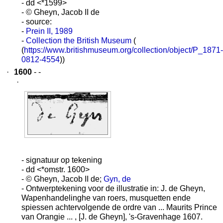
- dd <*1599>
- © Gheyn, Jacob II de
- source:
-
Prein II, 1989
-
Collection the British Museum
(
(
https://www.britishmuseum.org/collection/object/P_1871-
0812-4554
))
·
1600
- -
·
- signatuur op tekening
- dd <*omstr. 1600>
- © Gheyn, Jacob II de;
Gyn, de
- Ontwerptekening voor de illustratie in: J. de Gheyn,
Wapenhandelinghe van roers, musquetten ende
spiessen achtervolgende de ordre van ... Maurits Prince
van Orangie ... , [J. de Gheyn], 's-Gravenhage 1607.