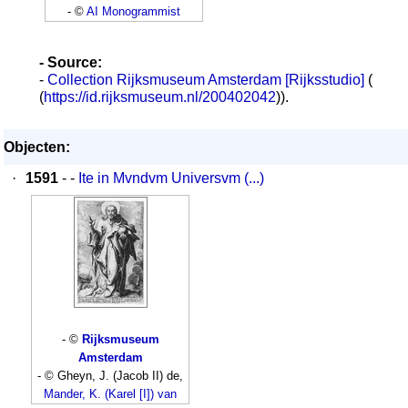
- ©
AI Monogrammist
- Source:
-
Collection Rijksmuseum Amsterdam [Rijksstudio]
(
(
https://id.rijksmuseum.nl/200402042
)).
Objecten:
·
1591
- -
Ite in Mvndvm Universvm (...)
- ©
Rijksmuseum
Amsterdam
- © Gheyn, J. (Jacob II) de,
Mander, K. (Karel [I]) van