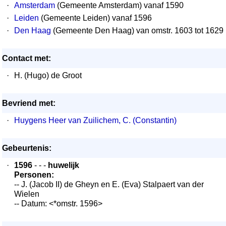
·
Amsterdam
(Gemeente Amsterdam) vanaf 1590
·
Leiden
(Gemeente Leiden) vanaf 1596
·
Den Haag
(Gemeente Den Haag) van omstr. 1603 tot 1629
Contact met:
·
H. (Hugo) de Groot
Bevriend met:
·
Huygens Heer van Zuilichem, C. (Constantin)
Gebeurtenis:
·
1596
- - -
huwelijk
Personen:
-- J. (Jacob II) de Gheyn en E. (Eva) Stalpaert van der
Wielen
-- Datum: <*omstr. 1596>