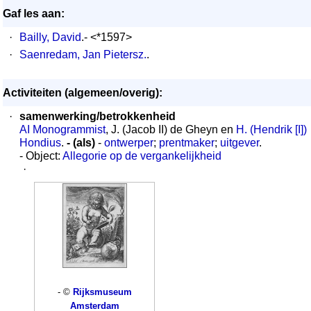
Gaf les aan:
·
Bailly, David
.- <*1597>
·
Saenredam, Jan Pietersz.
.
Activiteiten (algemeen/overig):
·
samenwerking/betrokkenheid
AI Monogrammist
, J. (Jacob II) de Gheyn en
H. (Hendrik [I])
Hondius
.
- (als)
-
ontwerper
;
prentmaker
;
uitgever
.
- Object:
Allegorie op de vergankelijkheid
·
- ©
Rijksmuseum
Amsterdam