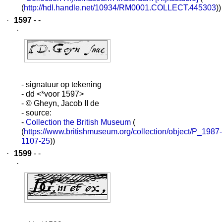
(
http://hdl.handle.net/10934/RM0001.COLLECT.445303
))
·
1597
- -
·
- signatuur op tekening
- dd <*voor 1597>
- © Gheyn, Jacob II de
- source:
-
Collection the British Museum
(
(
https://www.britishmuseum.org/collection/object/P_1987-
1107-25
))
·
1599
- -
·