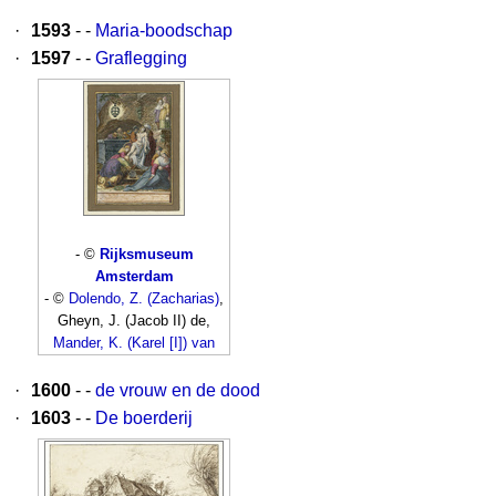
·
1593
- -
Maria-boodschap
·
1597
- -
Graflegging
- ©
Rijksmuseum
Amsterdam
- ©
Dolendo, Z. (Zacharias)
,
Gheyn, J. (Jacob II) de,
Mander, K. (Karel [I]) van
·
1600
- -
de vrouw en de dood
·
1603
- -
De boerderij