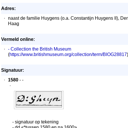
Adres:
·
naast de familie Huygens (o.a. Constantijn Huygens II), De
Haag
Vermeld online:
·
- Collection the British Museum
(
https://www.britishmuseum.org/collection/term/BIOG28817
Signatuur:
·
1580
- -
·
- signatuur op tekening
- dd <*tussen 1580 en na 1600>