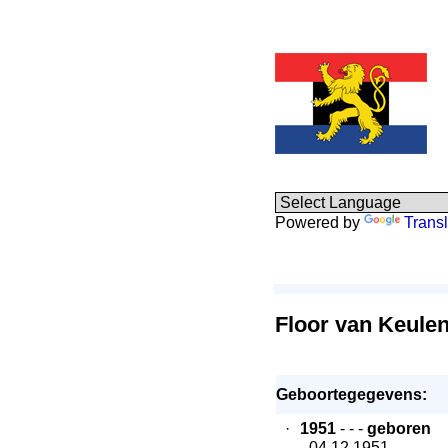
Powered by
Transl
Floor van Keule
Geboortegegevens:
·
1951
- - -
geboren
- 04.12.1951