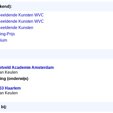
ekend):
Beeldende Kunsten WVC
Beeldende Kunsten WVC
Beeldende Kunsten
ng-Prijs
dium
Rietveld Academie Amsterdam
 van Keulen
ing (onderwijs)
 63 Haarlem
 van Keulen
bij: