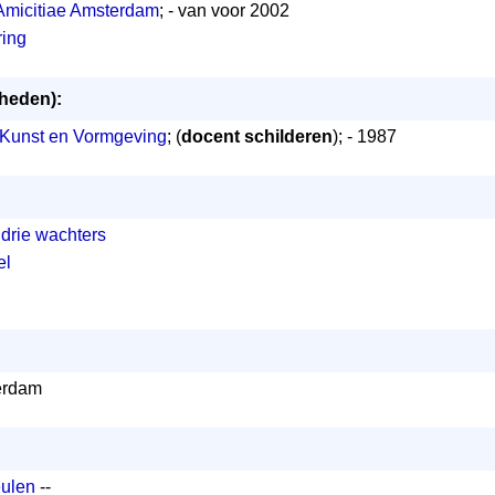
 Amicitiae Amsterdam
; - van voor 2002
ring
mheden):
 Kunst en Vormgeving
; (
docent schilderen
); - 1987
- drie wachters
el
erdam
eulen
--