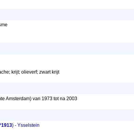
isme
he; krijt; olieverf; zwart krijt
e Amsterdam) van 1973 tot na 2003
*
1913
) - Ysselstein