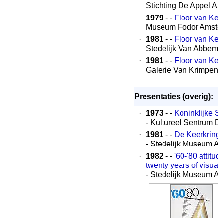
Stichting De Appel 
·
1979
- -
Floor van K
Museum Fodor Amst
·
1981
- -
Floor van K
Stedelijk Van Abbe
·
1981
- -
Floor van K
Galerie Van Krimpe
Presentaties (overig):
·
1973
- -
Koninklijke 
- Kultureel Sentrum 
·
1981
- -
De Keerkrin
- Stedelijk Museum
·
1982
- -
'60-'80 atti
twenty years of visual
- Stedelijk Museum