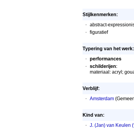
Stijlkenmerken:
·
abstract-expression
·
figuratief
Typering van het werk:
·
performances
·
schilderijen
:
materiaal: acryl; gouac
Verblijf:
·
Amsterdam
(Gemeent
Kind van:
·
J. (Jan) van Keulen
(