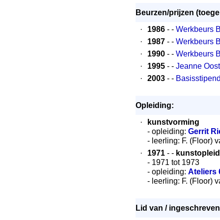
Beurzen/prijzen (toeg
·
1986
- -
Werkbeurs 
·
1987
- -
Werkbeurs 
·
1990
- -
Werkbeurs 
·
1995
- -
Jeanne Oosti
·
2003
- -
Basisstipen
Opleiding:
·
kunstvorming
- opleiding:
Gerrit 
- leerling: F. (Floor)
·
1971
- -
kunstopleid
- 1971 tot 1973
- opleiding:
Ateliers
- leerling: F. (Floor)
Lid van / ingeschreven 