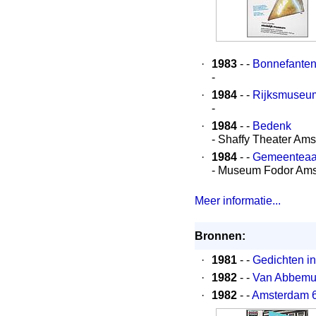
·
1983
- -
Bonnefanten
-
·
1984
- -
Rijksmuseum 
-
·
1984
- -
Bedenk
- Shaffy Theater Am
·
1984
- -
Gemeenteaan
- Museum Fodor Am
Meer informatie...
Bronnen:
·
1981
- -
Gedichten in
·
1982
- -
Van Abbemu
·
1982
- -
Amsterdam 60