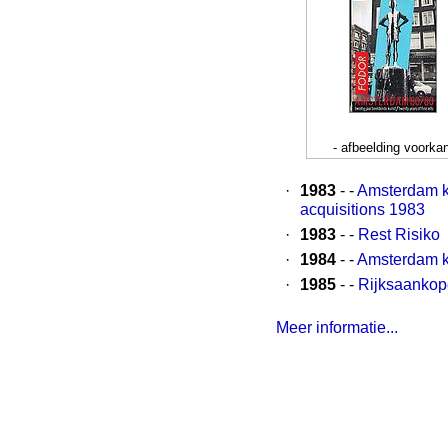
- afbeelding voorkan
·
1983
- -
Amsterdam ko
acquisitions 1983
·
1983
- -
Rest Risiko
·
1984
- -
Amsterdam k
·
1985
- -
Rijksaankop
Meer informatie...