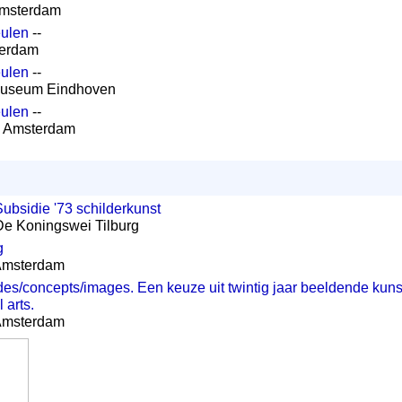
Amsterdam
eulen
--
erdam
eulen
--
museum Eindhoven
eulen
--
n Amsterdam
Subsidie '73 schilderkunst
De Koningswei Tilburg
g
 Amsterdam
tudes/concepts/images. Een keuze uit twintig jaar beeldende kuns
 arts.
 Amsterdam