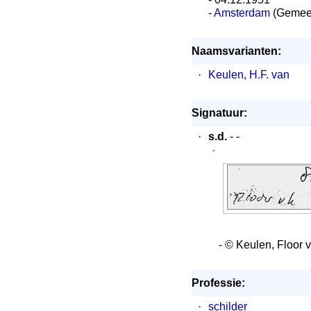
-
Amsterdam
(Gemee
Naamsvarianten:
·
Keulen, H.F. van
Signatuur:
·
s.d.
- -
·
- © Keulen, Floor 
Professie:
·
schilder