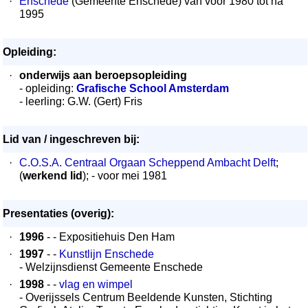
·
Enschede
(Gemeente Enschede) van voor 1980 tot na
1995
Opleiding:
·
onderwijs aan beroepsopleiding
- opleiding:
Grafische School Amsterdam
- leerling: G.W. (Gert) Fris
Lid van / ingeschreven bij:
·
C.O.S.A. Centraal Orgaan Scheppend Ambacht Delft
;
(
werkend lid
); - voor mei 1981
Presentaties (overig):
·
1996
- - Expositiehuis Den Ham
·
1997
- -
Kunstlijn Enschede
- Welzijnsdienst Gemeente Enschede
·
1998
- -
vlag en wimpel
- Overijssels Centrum Beeldende Kunsten, Stichting