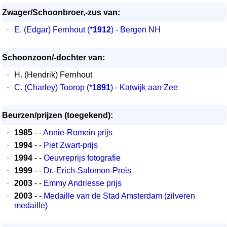
Zwager/Schoonbroer,-zus van:
·
E. (Edgar) Fernhout
(*
1912
) - Bergen NH
Schoonzoon/-dochter van:
·
H. (Hendrik) Fernhout
·
C. (Charley) Toorop
(*
1891
) - Katwijk aan Zee
Beurzen/prijzen (toegekend):
·
1985
- -
Annie-Romein prijs
·
1994
- -
Piet Zwart-prijs
·
1994
- -
Oeuvreprijs fotografie
·
1999
- -
Dr.-Erich-Salomon-Preis
·
2003
- -
Emmy Andriesse prijs
·
2003
- -
Medaille van de Stad Amsterdam (zilveren
medaille)