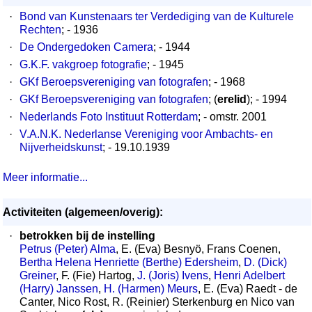
·
Bond van Kunstenaars ter Verdediging van de Kulturele
Rechten
; - 1936
·
De Ondergedoken Camera
; - 1944
·
G.K.F. vakgroep fotografie
; - 1945
·
GKf Beroepsvereniging van fotografen
; - 1968
·
GKf Beroepsvereniging van fotografen
; (
erelid
); - 1994
·
Nederlands Foto Instituut Rotterdam
; - omstr. 2001
·
V.A.N.K. Nederlanse Vereniging voor Ambachts- en
Nijverheidskunst
; - 19.10.1939
Meer informatie...
Activiteiten (algemeen/overig):
·
betrokken bij de instelling
Petrus (Peter) Alma
, E. (Eva) Besnyö, Frans Coenen,
Bertha Helena Henriette (Berthe) Edersheim
,
D. (Dick)
Greiner
, F. (Fie) Hartog,
J. (Joris) Ivens
,
Henri Adelbert
(Harry) Janssen
,
H. (Harmen) Meurs
, E. (Eva) Raedt - de
Canter, Nico Rost, R. (Reinier) Sterkenburg en Nico van