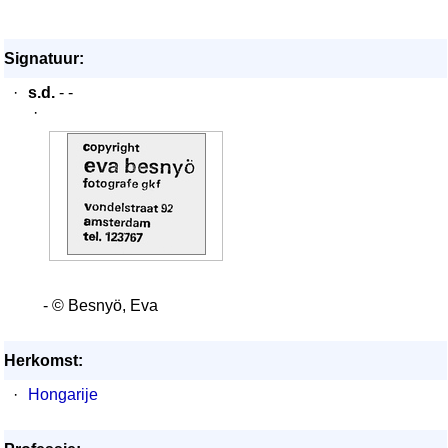
Signatuur:
·
s.d.
- -
·
- © Besnyö, Eva
Herkomst:
·
Hongarije