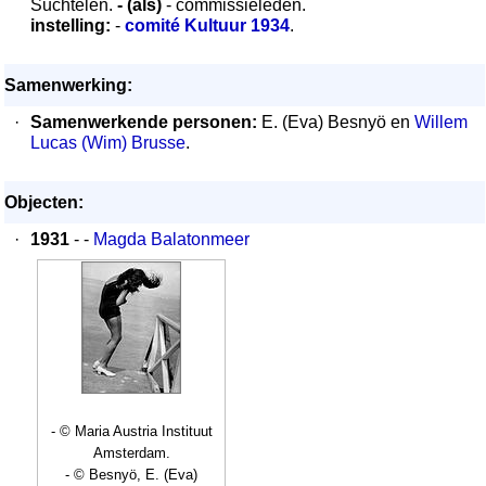
Suchtelen.
- (als)
- commissieleden.
instelling:
-
comité Kultuur 1934
.
Samenwerking:
·
Samenwerkende personen:
E. (Eva) Besnyö en
Willem
Lucas (Wim) Brusse
.
Objecten:
·
1931
- -
Magda Balatonmeer
- © Maria Austria Instituut
Amsterdam.
- © Besnyö, E. (Eva)