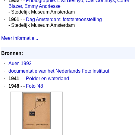
·
1952
- -
Photographie: Eva Besnyö, Cas Oorthuys, Carel
Blazer, Emmy Andriesse
- Stedelijk Museum Amsterdam
·
1961
- -
Dag Amsterdam: fototentoonstelling
- Stedelijk Museum Amsterdam
Meer informatie...
Bronnen:
·
Auer, 1992
·
documentatie van het Nederlands Foto Instituut
·
1941
- -
Polder en waterland
·
1948
- -
Foto '48