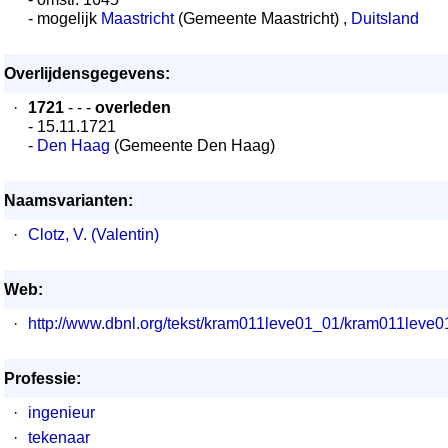
- mogelijk
Maastricht
(Gemeente Maastricht) ,
Duitsland
Overlijdensgegevens:
·
1721
- - -
overleden
- 15.11.1721
-
Den Haag
(Gemeente Den Haag)
Naamsvarianten:
·
Clotz, V. (Valentin)
Web:
·
http://www.dbnl.org/tekst/kram011leve01_01/kram011lev
Professie:
·
ingenieur
·
tekenaar