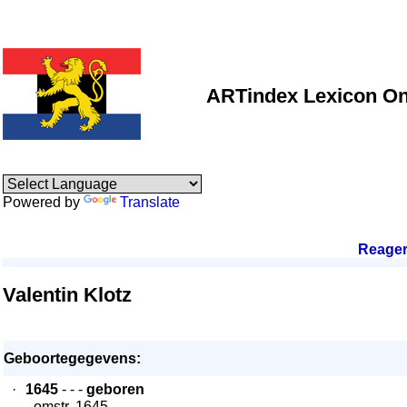
ARTindex Lexicon On
Powered by
Translate
Reage
Valentin Klotz
Geboortegegevens:
·
1645
- - -
geboren
- omstr. 1645