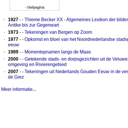
- titelpagina
·
1927
- -
Thieme Becker XX - Algemeines Lexikon der bilde
Antike bis zur Gegenwart
·
1973
- -
Tekeningen van Bergen op Zoom
·
1977
- -
Opkomst en bloei van het Noordnederlandse stadsg
eeuw
·
1989
- -
Momentopnamen langs de Maas
·
2000
- -
Getekende stads- en dorpsgezichten uit de Veluw
omgeving en Rivierengebied
·
2007
- -
Tekeningen uit Nederlands Gouden Eeuw in de ve
de Grez
Meer informatie...