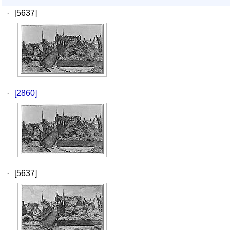
·
[5637]
·
[2860]
·
[5637]