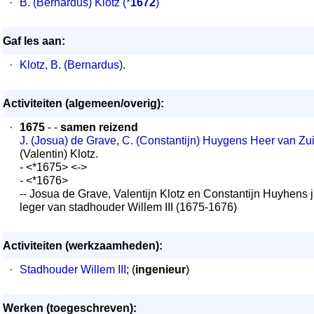
·
B. (Bernardus) Klotz
(*
1672
)
Gaf les aan:
·
Klotz, B. (Bernardus)
.
Activiteiten (algemeen/overig):
·
1675
- -
samen reizend
J. (Josua) de Grave
,
C. (Constantijn) Huygens Heer van Zu
(Valentin) Klotz.
- <*1675> <->
- <*1676>
-- Josua de Grave, Valentijn Klotz en Constantijn Huyhens 
leger van stadhouder Willem III (1675-1676)
Activiteiten (werkzaamheden):
·
Stadhouder Willem III
; (
ingenieur
)
Werken (toegeschreven):