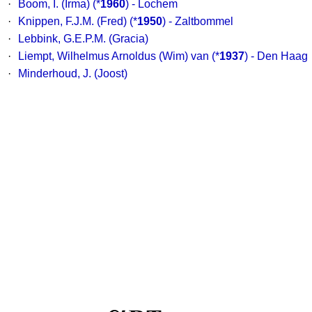
·
Boom, I. (Irma)
(*
1960
) - Lochem
·
Knippen, F.J.M. (Fred)
(*
1950
) - Zaltbommel
·
Lebbink, G.E.P.M. (Gracia)
·
Liempt, Wilhelmus Arnoldus (Wim) van
(*
1937
) - Den Haag
·
Minderhoud, J. (Joost)