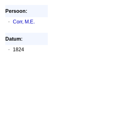
Persoon:
·
Corr, M.E.
Datum:
·
1824