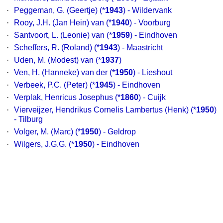
·
Peggeman, G. (Geertje)
(*
1943
) - Wildervank
·
Rooy, J.H. (Jan Hein) van
(*
1940
) - Voorburg
·
Santvoort, L. (Leonie) van
(*
1959
) - Eindhoven
·
Scheffers, R. (Roland)
(*
1943
) - Maastricht
·
Uden, M. (Modest) van
(*
1937
)
·
Ven, H. (Hanneke) van der
(*
1950
) - Lieshout
·
Verbeek, P.C. (Peter)
(*
1945
) - Eindhoven
·
Verplak, Henricus Josephus
(*
1860
) - Cuijk
·
Vierveijzer, Hendrikus Cornelis Lambertus (Henk)
(*
1950
)
- Tilburg
·
Volger, M. (Marc)
(*
1950
) - Geldrop
·
Wilgers, J.G.G.
(*
1950
) - Eindhoven