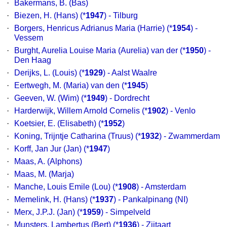
·
Bakermans, B. (Bas)
·
Biezen, H. (Hans)
(*
1947
) - Tilburg
·
Borgers, Henricus Adrianus Maria (Harrie)
(*
1954
) -
Vessem
·
Burght, Aurelia Louise Maria (Aurelia) van der
(*
1950
) -
Den Haag
·
Derijks, L. (Louis)
(*
1929
) - Aalst Waalre
·
Eertwegh, M. (Maria) van den
(*
1945
)
·
Geeven, W. (Wim)
(*
1949
) - Dordrecht
·
Harderwijk, Willem Arnold Cornelis
(*
1902
) - Venlo
·
Koetsier, E. (Elisabeth)
(*
1952
)
·
Koning, Trijntje Catharina (Truus)
(*
1932
) - Zwammerdam
·
Korff, Jan Jur (Jan)
(*
1947
)
·
Maas, A. (Alphons)
·
Maas, M. (Marja)
·
Manche, Louis Emile (Lou)
(*
1908
) - Amsterdam
·
Memelink, H. (Hans)
(*
1937
) - Pankalpinang (NI)
·
Merx, J.P.J. (Jan)
(*
1959
) - Simpelveld
·
Munsters, Lambertus (Bert)
(*
1936
) - Zijtaart