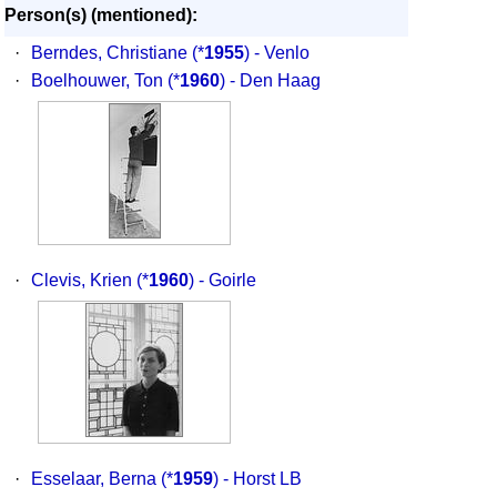
Person(s) (mentioned):
·
Berndes, Christiane
(*
1955
) - Venlo
·
Boelhouwer, Ton
(*
1960
) - Den Haag
·
Clevis, Krien
(*
1960
) - Goirle
·
Esselaar, Berna
(*
1959
) - Horst LB