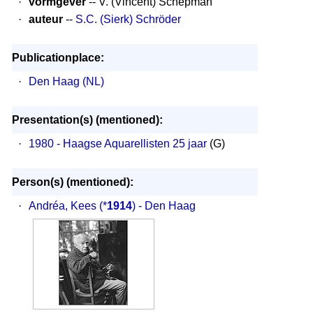
·
vormgever
-- V. (Vincent) Schepman
·
auteur
--
S.C. (Sierk) Schröder
Publicationplace:
·
Den Haag (NL)
Presentation(s) (mentioned):
·
1980 - Haagse Aquarellisten 25 jaar
(G)
Person(s) (mentioned):
·
Andréa, Kees
(*
1914
) - Den Haag