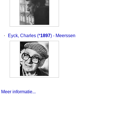
·
Eyck, Charles
(*
1897
) - Meerssen
Meer informatie...