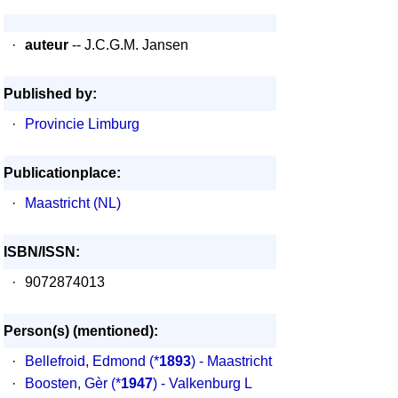
·
auteur
-- J.C.G.M. Jansen
Published by:
·
Provincie Limburg
Publicationplace:
·
Maastricht (NL)
ISBN/ISSN:
·
9072874013
Person(s) (mentioned):
·
Bellefroid, Edmond
(*
1893
) - Maastricht
·
Boosten, Gèr
(*
1947
) - Valkenburg L