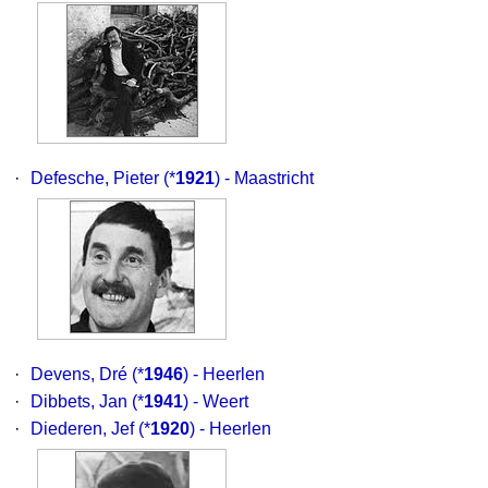
·
Defesche, Pieter
(*
1921
) - Maastricht
·
Devens, Dré
(*
1946
) - Heerlen
·
Dibbets, Jan
(*
1941
) - Weert
·
Diederen, Jef
(*
1920
) - Heerlen