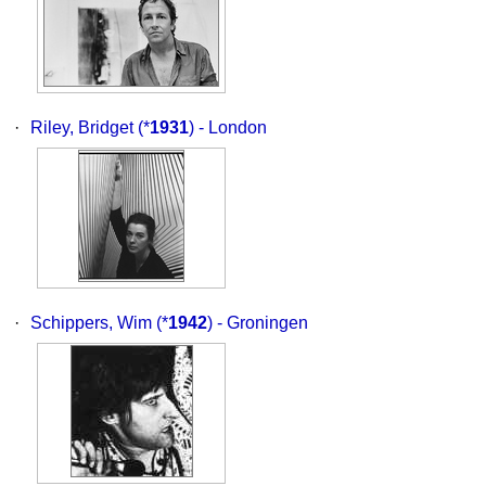
·
Riley, Bridget
(*
1931
) - London
·
Schippers, Wim
(*
1942
) - Groningen