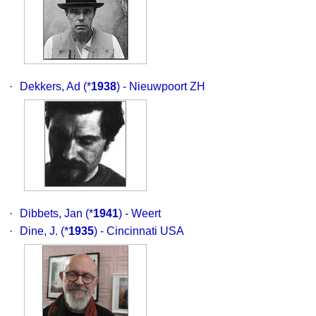
·
Dekkers, Ad
(*
1938
) - Nieuwpoort ZH
·
Dibbets, Jan
(*
1941
) - Weert
·
Dine, J.
(*
1935
) - Cincinnati USA