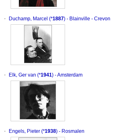
·
Duchamp, Marcel
(*
1887
) - Blainville - Crevon
·
Elk, Ger van
(*
1941
) - Amsterdam
·
Engels, Pieter
(*
1938
) - Rosmalen