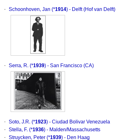
·
Schoonhoven, Jan
(*
1914
) - Delft (Hof van Delft)
·
Serra, R.
(*
1939
) - San Francisco (CA)
·
Soto, J.R.
(*
1923
) - Ciudad Bolivar Venezuela
·
Stella, F.
(*
1936
) - Malden/Massachusetts
·
Struycken, Peter
(*
1939
) - Den Haag