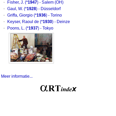
·
Fisher, J.
(*
1947
) - Salem (OH)
·
Gaul, W.
(*
1928
) - Düsseldorf
·
Griffa, Giorgio
(*
1936
) - Torino
·
Keyser, Raoul de
(*
1930
) - Deinze
·
Poons, L.
(*
1937
) - Tokyo
Meer informatie...