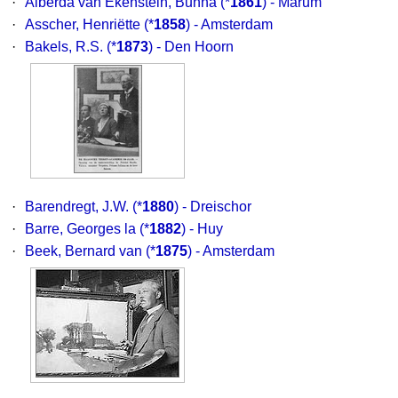
·
Alberda van Ekenstein, Bunna
(*
1861
) - Marum
·
Asscher, Henriëtte
(*
1858
) - Amsterdam
·
Bakels, R.S.
(*
1873
) - Den Hoorn
·
Barendregt, J.W.
(*
1880
) - Dreischor
·
Barre, Georges la
(*
1882
) - Huy
·
Beek, Bernard van
(*
1875
) - Amsterdam