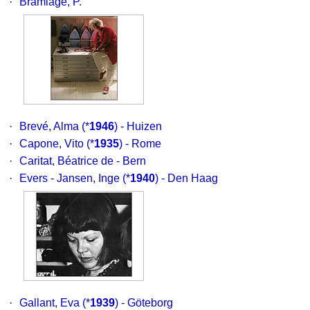
·
Bramlage, P.
·
Brevé, Alma
(*
1946
) - Huizen
·
Capone, Vito
(*
1935
) - Rome
·
Caritat, Béatrice de
- Bern
·
Evers - Jansen, Inge
(*
1940
) - Den Haag
·
Gallant, Eva
(*
1939
) - Göteborg