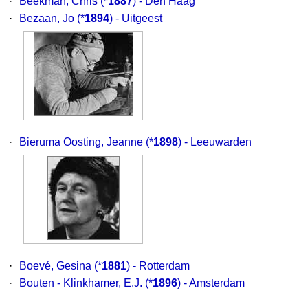
·
Beekman, Chris
(*
1887
) - Den Haag
·
Bezaan, Jo
(*
1894
) - Uitgeest
·
Bieruma Oosting, Jeanne
(*
1898
) - Leeuwarden
·
Boevé, Gesina
(*
1881
) - Rotterdam
·
Bouten - Klinkhamer, E.J.
(*
1896
) - Amsterdam