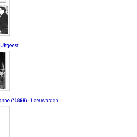
- Uitgeest
eanne
(*
1898
) - Leeuwarden