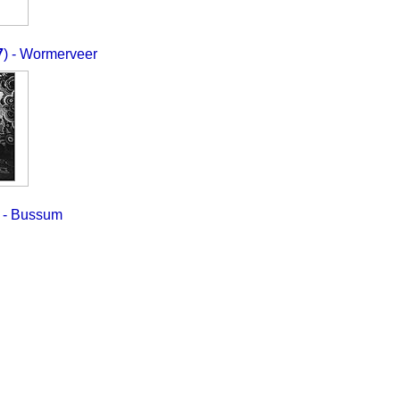
7
) - Wormerveer
) - Bussum