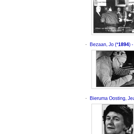
·
Bezaan, Jo
(*
1894
) 
·
Bieruma Oosting, J