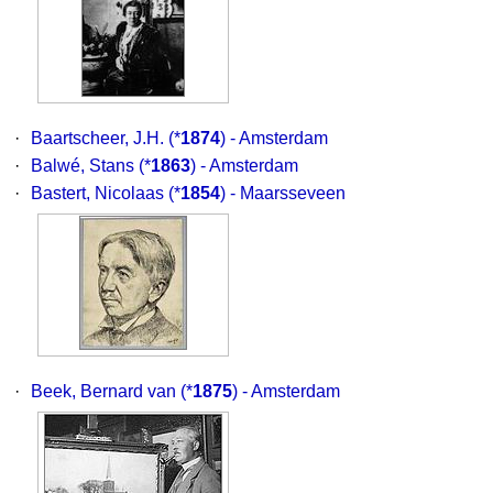
·
Baartscheer, J.H.
(*
1874
) - Amsterdam
·
Balwé, Stans
(*
1863
) - Amsterdam
·
Bastert, Nicolaas
(*
1854
) - Maarsseveen
·
Beek, Bernard van
(*
1875
) - Amsterdam