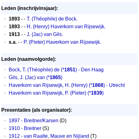
Leden (inschrijvinsjaar):
·
1893
- -
T. (Théophile) de Bock.
·
1893
- -
H. (Henry) Haverkorn van Rijsewijk.
·
1913
- -
J. (Jac) van Gils.
·
s.a.
- -
P. (Pieter) Haverkorn van Rijsewijk.
Leden (naamvolgorde):
·
Bock, T. (Théophile) de (*
1851
) - Den Haag
·
Gils, J. (Jac) van (*
1865
)
·
Haverkorn van Rijsewijk, H. (Henry) (*
1868
) - Utrecht
·
Haverkorn van Rijsewijk, P. (Pieter) (*
1839
)
Presentaties (als organisator):
·
1897 - Breitner/Karsen
(D)
·
1910 - Breitner
(S)
·
1912 - van Raalte, Mauve en Nijland
(T)