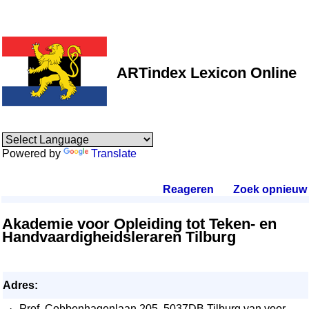
ARTindex Lexicon Online
Powered by
Translate
Reageren
.
Zoek opnieuw
.
Akademie voor Opleiding tot Teken- en
Handvaardigheidsleraren Tilburg
Adres:
·
Prof. Cobbenhagenlaan 205, 5037DB Tilburg van voor