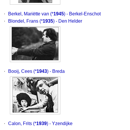
·
Berkel, Mariëtte van
(*
1945
) - Berkel-Enschot
·
Blondel, Frans
(*
1935
) - Den Helder
·
Booij, Cees
(*
1943
) - Breda
·
Calon, Frits
(*
1939
) - Yzendijke