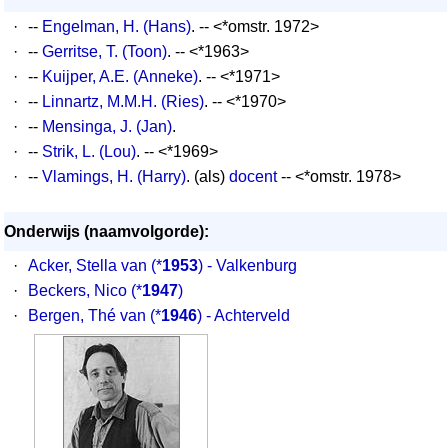
·
--
Engelman, H. (Hans)
. -- <*omstr. 1972>
·
--
Gerritse, T. (Toon)
. -- <*1963>
·
--
Kuijper, A.E. (Anneke)
. -- <*1971>
·
--
Linnartz, M.M.H. (Ries)
. -- <*1970>
·
--
Mensinga, J. (Jan)
.
·
--
Strik, L. (Lou)
. -- <*1969>
·
--
Vlamings, H. (Harry)
. (als)
docent
-- <*omstr. 1978>
Onderwijs (naamvolgorde):
·
Acker, Stella van
(*
1953
) - Valkenburg
·
Beckers, Nico
(*
1947
)
·
Bergen, Thé van
(*
1946
) - Achterveld