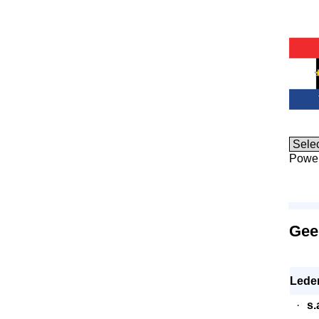
Powe
Geel
Leden
·
s.