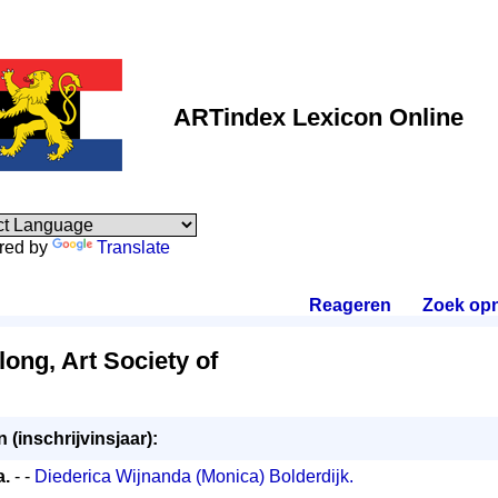
ARTindex Lexicon Online
red by
Translate
Reageren
.
Zoek op
ong, Art Society of
 (inschrijvinsjaar):
a.
- -
Diederica Wijnanda (Monica) Bolderdijk.