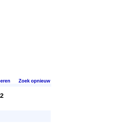
eren
.
Zoek opnieuw
.
22