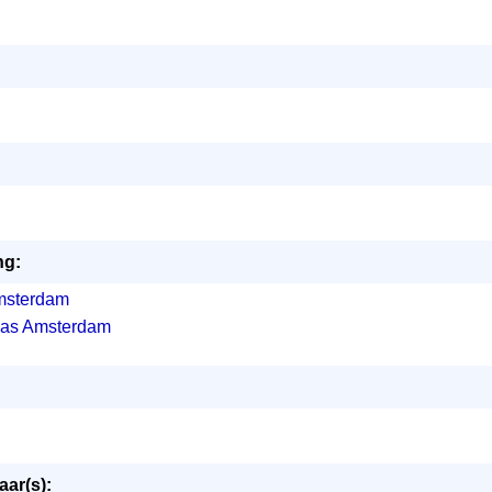
ng:
msterdam
cas Amsterdam
ar(s):