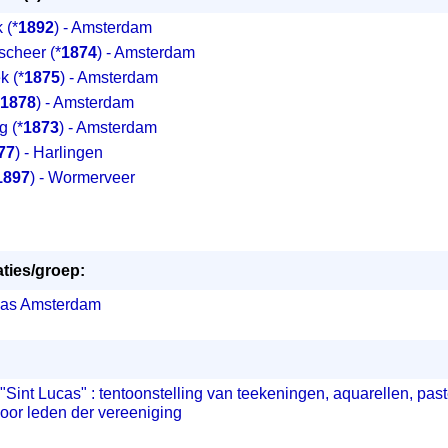
k
(*
1892
) - Amsterdam
scheer
(*
1874
) - Amsterdam
ek
(*
1875
) - Amsterdam
1878
) - Amsterdam
rg
(*
1873
) - Amsterdam
77
) - Harlingen
1897
) - Wormerveer
ties/groep:
cas Amsterdam
"Sint Lucas" : tentoonstelling van teekeningen, aquarellen, past
or leden der vereeniging