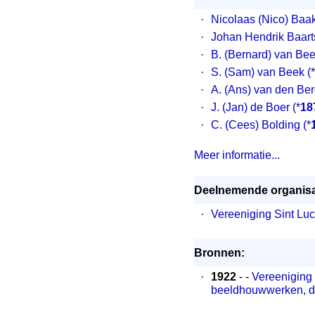
·
Nicolaas (Nico) Baa
·
Johan Hendrik Baart
·
B. (Bernard) van Be
·
S. (Sam) van Beek
(*
·
A. (Ans) van den Be
·
J. (Jan) de Boer
(*
18
·
C. (Cees) Bolding
(*
Meer informatie...
Deelnemende organisa
·
Vereeniging Sint Lu
Bronnen:
·
1922
- -
Vereeniging 
beeldhouwwerken, do