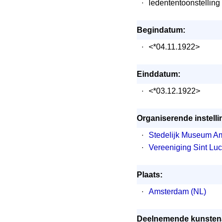
·
ledententoonstelling
Begindatum:
·
<*04.11.1922>
Einddatum:
·
<*03.12.1922>
Organiserende instelli
·
Stedelijk Museum A
·
Vereeniging Sint Lu
Plaats:
·
Amsterdam (NL)
Deelnemende kunstena