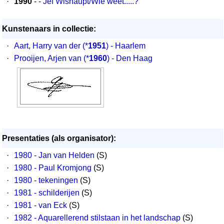
·
1990
- -
Jef Wishaupt/Wie weet.....?
Kunstenaars in collectie:
·
Aart, Harry van der
(*
1951
) - Haarlem
·
Prooijen, Arjen van
(*
1960
) - Den Haag
Presentaties (als organisator):
·
1980 - Jan van Helden
(S)
·
1980 - Paul Kromjong
(S)
·
1980 - tekeningen
(S)
·
1981 - schilderijen
(S)
·
1981 - van Eck
(S)
·
1982 - Aquarellerend stilstaan in het landschap
(S)