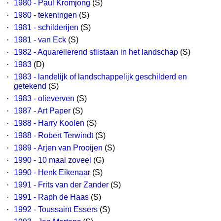
·
1980 - Paul Kromjong
(S)
·
1980 - tekeningen
(S)
·
1981 - schilderijen
(S)
·
1981 - van Eck
(S)
·
1982 - Aquarellerend stilstaan in het landschap
(S)
·
1983
(D)
·
1983 - landelijk of landschappelijk geschilderd en
getekend
(S)
·
1983 - olieverven
(S)
·
1987 - Art Paper
(S)
·
1988 - Harry Koolen
(S)
·
1988 - Robert Terwindt
(S)
·
1989 - Arjen van Prooijen
(S)
·
1990 - 10 maal zoveel
(G)
·
1990 - Henk Eikenaar
(S)
·
1991 - Frits van der Zander
(S)
·
1991 - Raph de Haas
(S)
·
1992 - Toussaint Essers
(S)