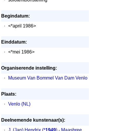
Begindatum:
·
<*april 1986>
Einddatum:
·
<*mei 1986>
Organiserende instelling:
·
Museum Van Bommel Van Dam Venlo
Plaats:
·
Venlo (NL)
Deelnemende kunstenaar(s):
·
J. (Jan) Hendrix
(*
1949
) - Maasbree