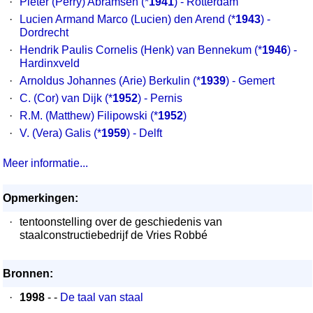
·
Pieter (Perry) Abramsen
(*
1941
) - Rotterdam
·
Lucien Armand Marco (Lucien) den Arend
(*
1943
) -
Dordrecht
·
Hendrik Paulis Cornelis (Henk) van Bennekum
(*
1946
) -
Hardinxveld
·
Arnoldus Johannes (Arie) Berkulin
(*
1939
) - Gemert
·
C. (Cor) van Dijk
(*
1952
) - Pernis
·
R.M. (Matthew) Filipowski
(*
1952
)
·
V. (Vera) Galis
(*
1959
) - Delft
Meer informatie...
Opmerkingen:
·
tentoonstelling over de geschiedenis van
staalconstructiebedrijf de Vries Robbé
Bronnen:
·
1998
- -
De taal van staal