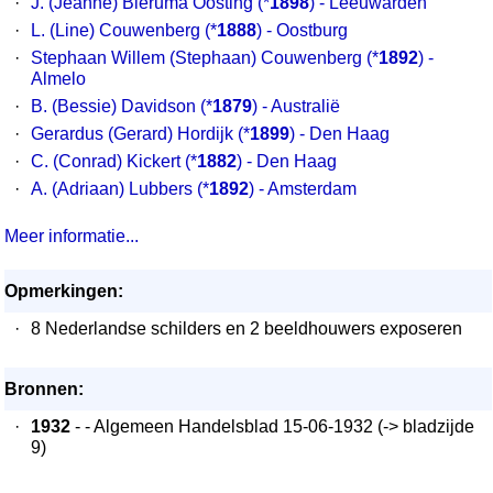
·
J. (Jeanne) Bieruma Oosting
(*
1898
) - Leeuwarden
·
L. (Line) Couwenberg
(*
1888
) - Oostburg
·
Stephaan Willem (Stephaan) Couwenberg
(*
1892
) -
Almelo
·
B. (Bessie) Davidson
(*
1879
) - Australië
·
Gerardus (Gerard) Hordijk
(*
1899
) - Den Haag
·
C. (Conrad) Kickert
(*
1882
) - Den Haag
·
A. (Adriaan) Lubbers
(*
1892
) - Amsterdam
Meer informatie...
Opmerkingen:
·
8 Nederlandse schilders en 2 beeldhouwers exposeren
Bronnen:
·
1932
- - Algemeen Handelsblad 15-06-1932 (-> bladzijde
9)