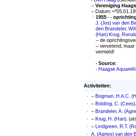
--
Vereniging Haags
-- Datum: <*05.01.1
·
1955
- -
oprichtin
J. (Jos) van den B
den Brandeler
,
Wil
(Han) Krug
,
Ronal
-- de oprichtingsv
-- vervelend, maar 
vermeld!
- Source:
-
Haagse Aquarelli
Activiteiten:
·
--
Bogman, H.A.C. (
·
--
Bolding, C. (Cees)
·
--
Brandeler, A. (Agn
·
--
Krug, H. (Han)
. (al
·
--
Lindgreen, R.T. (R
·
A. (Agnes) van den 