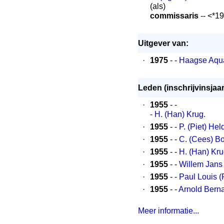
(als)
commissaris
-- <*1
Uitgever van:
·
1975
- -
Haagse Aquar
Leden (inschrijvinsjaar
·
1955
- -
- H. (Han) Krug.
·
1955
- -
P. (Piet) Hel
·
1955
- -
C. (Cees) Bo
·
1955
- -
H. (Han) Kru
·
1955
- -
Willem Jans 
·
1955
- -
Paul Louis (
·
1955
- -
Arnold Berna
Meer informatie...