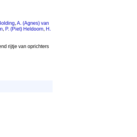
Bolding
,
A. (Agnes) van
an
,
P. (Piet) Heldoorn
,
H.
nd rijtje van oprichters