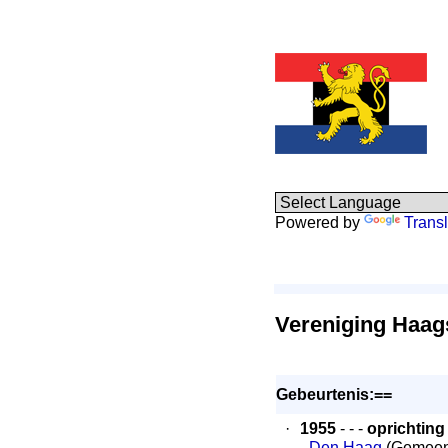
Powered by
Transl
Vereniging Haag
Gebeurtenis:==
·
1955
- - -
oprichting
-
Den Haag
(Gemeen