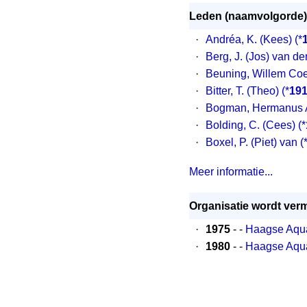
Leden (naamvolgorde)
·
Andréa, K. (Kees) (*
·
Berg, J. (Jos) van de
·
Beuning, Willem Coe
·
Bitter, T. (Theo) (*
19
·
Bogman, Hermanus A
·
Bolding, C. (Cees) (*
·
Boxel, P. (Piet) van (
Meer informatie...
Organisatie wordt verm
·
1975
- -
Haagse Aquar
·
1980
- -
Haagse Aquar