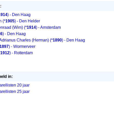
:
1914
) - Den Haag
n (*
1905
) - Den Helder
nraad (Wim) (*
1914
) - Amsterdam
16
) - Den Haag
drianus Charles (Herman) (*
1890
) - Den Haag
1897
) - Wormerveer
*
1912
) - Rotterdam
eld in:
ellisten 20 jaar
ellisten 25 jaar