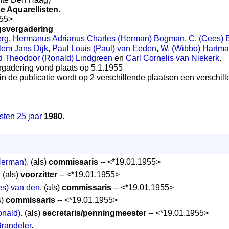
e Aquarellisten
.
955>
gsvergadering
erg
,
Hermanus Adrianus Charles (Herman) Bogman
,
C. (Cees) 
lem Jans Dijk
,
Paul Louis (Paul) van Eeden
,
W. (Wibbo) Hartm
d Theodoor (Ronald) Lindgreen
en
Carl Cornelis van Niekerk
.
ergadering vond plaats op 5.1.1955
in de publicatie wordt op 2 verschillende plaatsen een verschille
sten 25 jaar
1980
.
Herman)
. (als)
commissaris
-- <*19.01.1955>
. (als)
voorzitter
-- <*19.01.1955>
es) van den
. (als)
commissaris
-- <*19.01.1955>
s)
commissaris
-- <*19.01.1955>
onald)
. (als)
secretaris/penningmeester
-- <*19.01.1955>
Brandeler
.