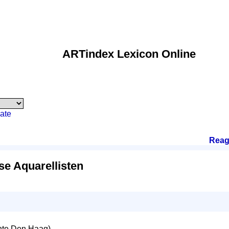
ARTindex Lexicon Online
ate
Reag
se Aquarellisten
te Den Haag)