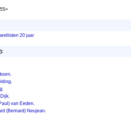
955>
ellisten 20 jaar
):
doorn.
lding.
g.
Dijk.
Paul) van Eeden.
rd (Bernard) Neujean.