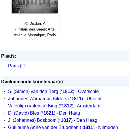
- © Disderi, A.
- Palais des Beaux Arts
Avenue Montaigne, Paris
Plaats:
·
Paris (F)
Deelnemende kunstenaar(s):
·
S. (Simon) van den Berg
(*
1812
) - Overschie
·
Johannes Warnardus Bilders
(*
1811
) - Utrecht
·
Valentijn (Valentin) Bing
(*
1812
) - Amsterdam
·
D. (David) Bles
(*
1821
) - Den Haag
·
J. (Johannes) Bosboom
(*
1817
) - Den Haag
·
Guillaume Anne van der Brugghen
(*
1811
) - Nijmegen