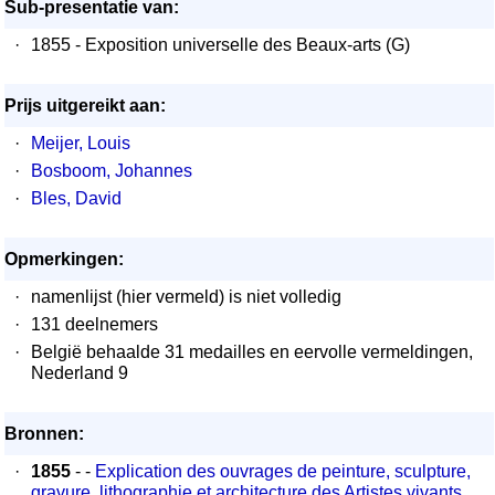
Sub-presentatie van:
·
1855 - Exposition universelle des Beaux-arts (G)
Prijs uitgereikt aan:
·
Meijer, Louis
·
Bosboom, Johannes
·
Bles, David
Opmerkingen:
·
namenlijst (hier vermeld) is niet volledig
·
131 deelnemers
·
België behaalde 31 medailles en eervolle vermeldingen,
Nederland 9
Bronnen:
·
1855
- -
Explication des ouvrages de peinture, sculpture,
gravure, lithographie et architecture des Artistes vivants