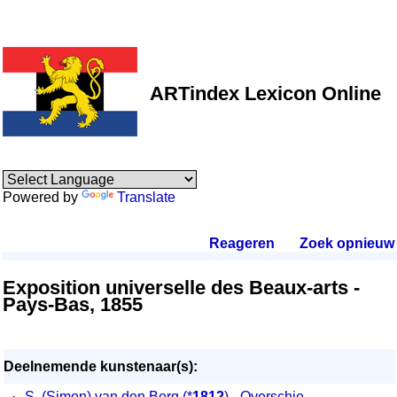
ARTindex Lexicon Online
Powered by
Translate
Reageren
.
Zoek opnieuw
.
Exposition universelle des Beaux-arts -
Pays-Bas, 1855
Deelnemende kunstenaar(s):
·
S. (Simon) van den Berg
(*
1812
) - Overschie