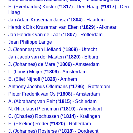
·
E. (Everhardus) Koster
(*
1817
) - Den Haag
;
(*
1817
) - Den
Haag
·
Jan Adam Kruseman Jansz
(*
1804
) - Haarlem
·
Hendrik Dirk Kruseman van Elten
(*
1829
) - Alkmaar
·
Jan Hendrik van de Laar
(*
1807
) - Rotterdam
·
Jean Philippe Lange
·
J. (Joannes) van Liefland
(*
1809
) - Utrecht
·
Jan Jacob van der Maaten
(*
1820
) - Elburg
·
J. (Johannes) de Mare
(*
1806
) - Amsterdam
·
L. (Louis) Meijer
(*
1809
) - Amsterdam
·
E. (Elie) Nijhoff
(*
1826
) - Arnhem
·
Anthony Jacobus Offermans
(*
1796
) - Rotterdam
·
Pieter Frederik van Os
(*
1808
) - Amsterdam
·
A. (Abraham) van Pelt
(*
1815
) - Schiedam
·
N. (Nicolaas) Pieneman
(*
1810
) - Amersfoort
·
C. (Charles) Rochussen
(*
1814
) - Kralingen
·
E. (Elseline) Röder
(*
1820
) - Rotterdam
·
J. (Johannes) Rosierse
(*
1818
) - Dordrecht