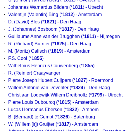
·
Johannes Warnardus Bilders
(*
1811
) - Utrecht
·
Valentijn (Valentin) Bing
(*
1812
) - Amsterdam
·
D. (David) Bles
(*
1821
) - Den Haag
·
J. (Johannes) Bosboom
(*
1817
) - Den Haag
·
Guillaume Anne van der Brugghen
(*
1811
) - Nijmegen
·
R. (Richard) Burnier
(*
1825
) - Den Haag
·
M. (Moritz) Calisch
(*
1819
) - Amsterdam
·
F.S. Cool
(*
1855
)
·
Wilhelmus Henricus Couwenberg
(*
1855
)
·
R. (Reinier) Craayvanger
·
Pierre Joseph Hubert Cuijpers
(*
1827
) - Roermond
·
Willem Antonie van Deventer
(*
1824
) - Den Haag
·
Christiaan Lodewijk Willem Dreibholtz
(*
1799
) - Utrecht
·
Pierre Louis Dubourcq
(*
1815
) - Amsterdam
·
Lucas Hermanus Eberson
(*
1822
) - Arnhem
·
B. (Bernard) te Gempt
(*
1826
) - Batenburg
·
W. (Willem [jr]) Gruijter
(*
1817
) - Amsterdam