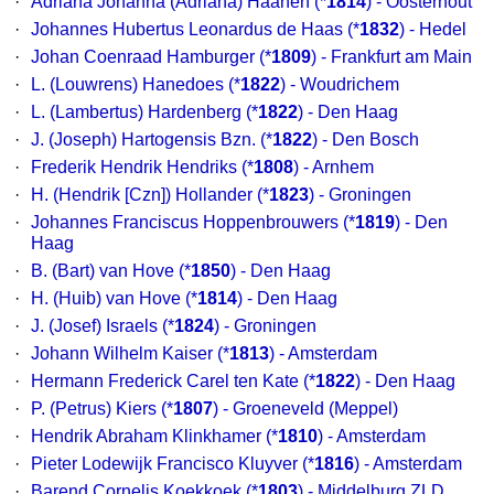
·
Adriana Johanna (Adriana) Haanen
(*
1814
) - Oosterhout
·
Johannes Hubertus Leonardus de Haas
(*
1832
) - Hedel
·
Johan Coenraad Hamburger
(*
1809
) - Frankfurt am Main
·
L. (Louwrens) Hanedoes
(*
1822
) - Woudrichem
·
L. (Lambertus) Hardenberg
(*
1822
) - Den Haag
·
J. (Joseph) Hartogensis Bzn.
(*
1822
) - Den Bosch
·
Frederik Hendrik Hendriks
(*
1808
) - Arnhem
·
H. (Hendrik [Czn]) Hollander
(*
1823
) - Groningen
·
Johannes Franciscus Hoppenbrouwers
(*
1819
) - Den
Haag
·
B. (Bart) van Hove
(*
1850
) - Den Haag
·
H. (Huib) van Hove
(*
1814
) - Den Haag
·
J. (Josef) Israels
(*
1824
) - Groningen
·
Johann Wilhelm Kaiser
(*
1813
) - Amsterdam
·
Hermann Frederick Carel ten Kate
(*
1822
) - Den Haag
·
P. (Petrus) Kiers
(*
1807
) - Groeneveld (Meppel)
·
Hendrik Abraham Klinkhamer
(*
1810
) - Amsterdam
·
Pieter Lodewijk Francisco Kluyver
(*
1816
) - Amsterdam
·
Barend Cornelis Koekkoek
(*
1803
) - Middelburg ZLD