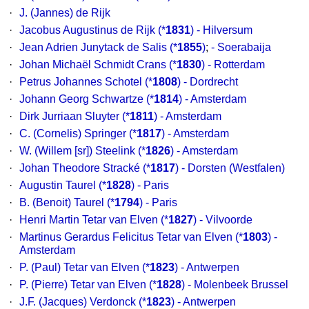
·
J. (Jannes) de Rijk
·
Jacobus Augustinus de Rijk
(*
1831
) - Hilversum
·
Jean Adrien Junytack de Salis
(*
1855
)
;
- Soerabaija
·
Johan Michaël Schmidt Crans
(*
1830
) - Rotterdam
·
Petrus Johannes Schotel
(*
1808
) - Dordrecht
·
Johann Georg Schwartze
(*
1814
) - Amsterdam
·
Dirk Jurriaan Sluyter
(*
1811
) - Amsterdam
·
C. (Cornelis) Springer
(*
1817
) - Amsterdam
·
W. (Willem [sr]) Steelink
(*
1826
) - Amsterdam
·
Johan Theodore Stracké
(*
1817
) - Dorsten (Westfalen)
·
Augustin Taurel
(*
1828
) - Paris
·
B. (Benoit) Taurel
(*
1794
) - Paris
·
Henri Martin Tetar van Elven
(*
1827
) - Vilvoorde
·
Martinus Gerardus Felicitus Tetar van Elven
(*
1803
) -
Amsterdam
·
P. (Paul) Tetar van Elven
(*
1823
) - Antwerpen
·
P. (Pierre) Tetar van Elven
(*
1828
) - Molenbeek Brussel
·
J.F. (Jacques) Verdonck
(*
1823
) - Antwerpen