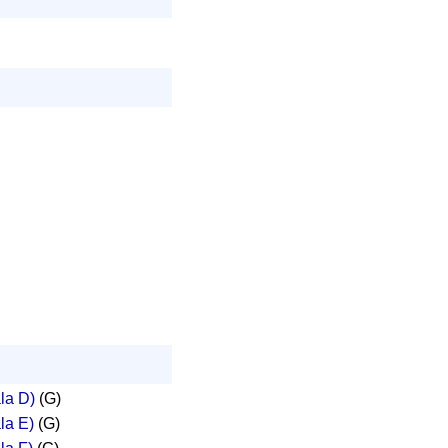
ala D)
(G)
la E)
(G)