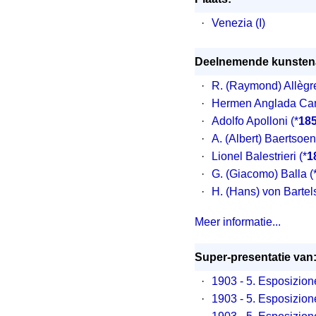
·
Venezia (I)
Deelnemende kunstena
·
R. (Raymond) Allègr
·
Hermen Anglada Ca
·
Adolfo Apolloni
(*
18
·
A. (Albert) Baertsoen
·
Lionel Balestrieri
(*
1
·
G. (Giacomo) Balla
(
·
H. (Hans) von Bartel
Meer informatie...
Super-presentatie van
·
1903 - 5. Esposizione
·
1903 - 5. Esposizione