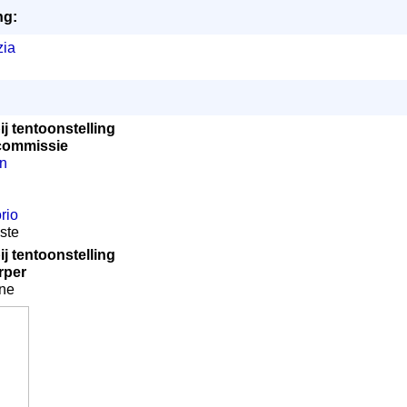
ng:
zia
j tentoonstelling
scommissie
en
orio
ste
j tentoonstelling
rper
nne