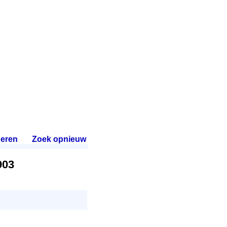
eren
.
Zoek opnieuw
.
903