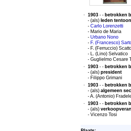
·
1903
- -
betrokken bi
- (als)
leden tentoo
-
Carlo Lorenzetti
- Mario de Maria
-
Urbano Nono
-
F. (Francesco) Sarto
- F. (Ferruccio) Scatt
- L. (Lino) Selvatico
- Guglielmo Cesare 
·
1903
- -
betrokken bi
- (als)
president
- Filippo Grimani
·
1903
- -
betrokken bi
- (als)
algemeen sec
- A. (Antonio) Fradele
·
1903
- -
betrokken bi
- (als)
verkoopveran
- Vicenzo Tosi
Plaats: