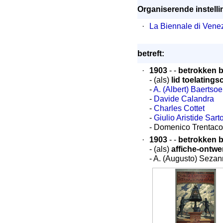
Organiserende instelli
·
La Biennale di Vene
betreft:
·
1903
- -
betrokken bi
- (als)
lid toelating
-
A. (Albert) Baertso
-
Davide Calandra
-
Charles Cottet
-
Giulio Aristide Sart
- Domenico Trentaco
·
1903
- -
betrokken bi
- (als)
affiche-ontwe
- A. (Augusto) Seza