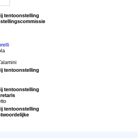
j tentoonstelling
nstellingscommissie
relli
ola
Talamini
j tentoonstelling
j tentoonstelling
retaris
tto
j tentoonstelling
twoordelijke