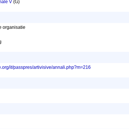
nale V
(G)
e organisatie
g
e.org/it/passpres/artivisive/annali.php?m=216