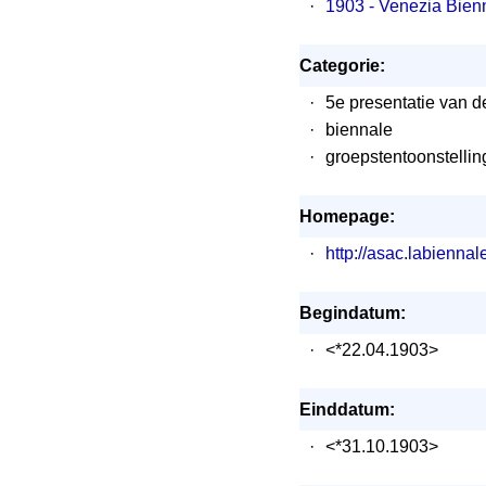
·
1903 - Venezia Bien
Categorie:
·
5e presentatie van d
·
biennale
·
groepstentoonstellin
Homepage:
·
http://asac.labiennal
Begindatum:
·
<*22.04.1903>
Einddatum:
·
<*31.10.1903>