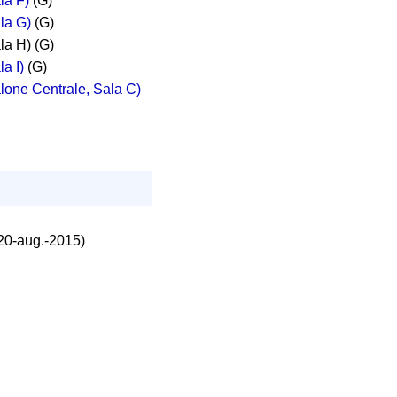
la F)
(G)
ala G)
(G)
la H) (G)
a I)
(G)
alone Centrale, Sala C)
 20-aug.-2015)