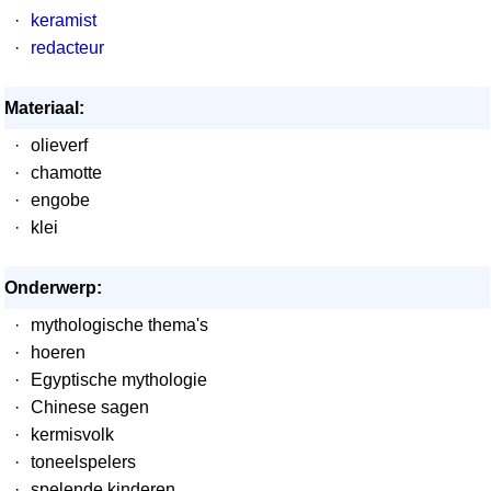
·
keramist
·
redacteur
Materiaal:
·
olieverf
·
chamotte
·
engobe
·
klei
Onderwerp:
·
mythologische thema's
·
hoeren
·
Egyptische mythologie
·
Chinese sagen
·
kermisvolk
·
toneelspelers
·
spelende kinderen