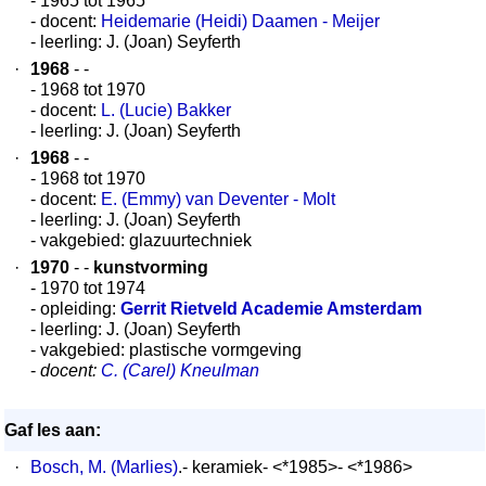
- 1965 tot 1965
- docent:
Heidemarie (Heidi) Daamen - Meijer
- leerling: J. (Joan) Seyferth
·
1968
- -
- 1968 tot 1970
- docent:
L. (Lucie) Bakker
- leerling: J. (Joan) Seyferth
·
1968
- -
- 1968 tot 1970
- docent:
E. (Emmy) van Deventer - Molt
- leerling: J. (Joan) Seyferth
- vakgebied: glazuurtechniek
·
1970
- -
kunstvorming
- 1970 tot 1974
- opleiding:
Gerrit Rietveld Academie Amsterdam
- leerling: J. (Joan) Seyferth
- vakgebied: plastische vormgeving
-
docent:
C. (Carel) Kneulman
Gaf les aan:
·
Bosch, M. (Marlies)
.- keramiek- <*1985>- <*1986>