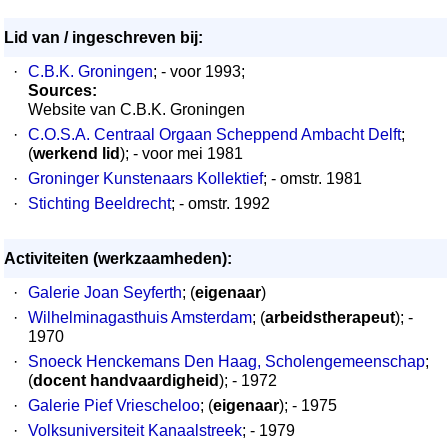
Lid van / ingeschreven bij:
·
C.B.K. Groningen
; - voor 1993;
Sources:
Website van C.B.K. Groningen
·
C.O.S.A. Centraal Orgaan Scheppend Ambacht Delft
;
(
werkend lid
); - voor mei 1981
·
Groninger Kunstenaars Kollektief
; - omstr. 1981
·
Stichting Beeldrecht
; - omstr. 1992
Activiteiten (werkzaamheden):
·
Galerie Joan Seyferth
; (
eigenaar
)
·
Wilhelminagasthuis Amsterdam
; (
arbeidstherapeut
); -
1970
·
Snoeck Henckemans Den Haag, Scholengemeenschap
;
(
docent handvaardigheid
); - 1972
·
Galerie Pief Vriescheloo
; (
eigenaar
); - 1975
·
Volksuniversiteit Kanaalstreek
; - 1979