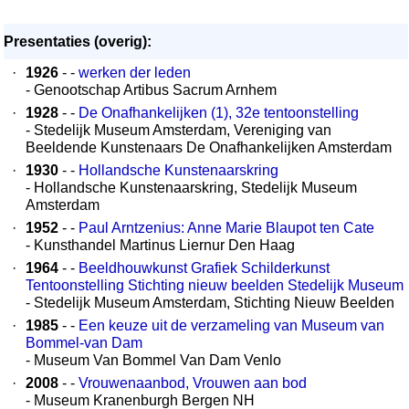
Presentaties (overig):
·
1926
- -
werken der leden
- Genootschap Artibus Sacrum Arnhem
·
1928
- -
De Onafhankelijken (1), 32e tentoonstelling
- Stedelijk Museum Amsterdam, Vereniging van
Beeldende Kunstenaars De Onafhankelijken Amsterdam
·
1930
- -
Hollandsche Kunstenaarskring
- Hollandsche Kunstenaarskring, Stedelijk Museum
Amsterdam
·
1952
- -
Paul Arntzenius: Anne Marie Blaupot ten Cate
- Kunsthandel Martinus Liernur Den Haag
·
1964
- -
Beeldhouwkunst Grafiek Schilderkunst
Tentoonstelling Stichting nieuw beelden Stedelijk Museum
- Stedelijk Museum Amsterdam, Stichting Nieuw Beelden
·
1985
- -
Een keuze uit de verzameling van Museum van
Bommel-van Dam
- Museum Van Bommel Van Dam Venlo
·
2008
- -
Vrouwenaanbod, Vrouwen aan bod
- Museum Kranenburgh Bergen NH