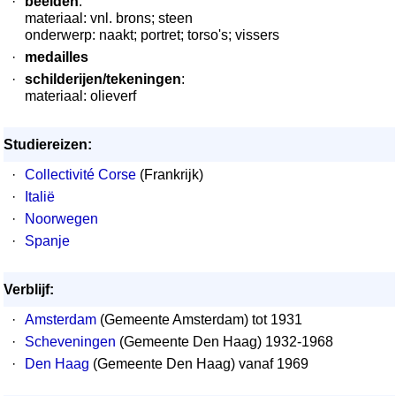
·
beelden
:
materiaal: vnl. brons; steen
onderwerp: naakt; portret; torso's; vissers
·
medailles
·
schilderijen/tekeningen
:
materiaal: olieverf
Studiereizen:
·
Collectivité Corse
(Frankrijk)
·
Italië
·
Noorwegen
·
Spanje
Verblijf:
·
Amsterdam
(Gemeente Amsterdam) tot 1931
·
Scheveningen
(Gemeente Den Haag) 1932-1968
·
Den Haag
(Gemeente Den Haag) vanaf 1969