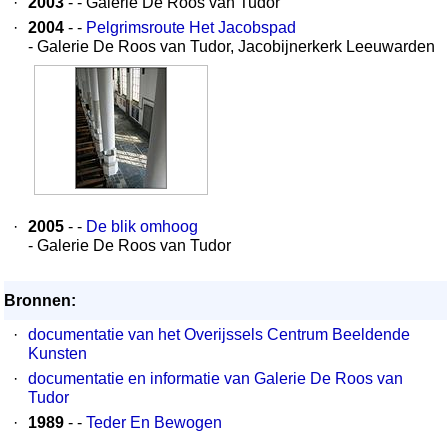
·
2003
- - Galerie De Roos van Tudor
·
2004
- -
Pelgrimsroute Het Jacobspad
- Galerie De Roos van Tudor, Jacobijnerkerk Leeuwarden
·
2005
- -
De blik omhoog
- Galerie De Roos van Tudor
Bronnen:
·
documentatie van het Overijssels Centrum Beeldende
Kunsten
·
documentatie en informatie van Galerie De Roos van
Tudor
·
1989
- -
Teder En Bewogen