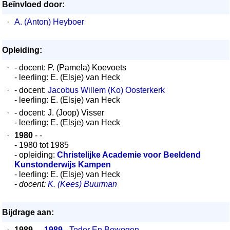
Beïnvloed door:
·
A. (Anton) Heyboer
Opleiding:
·
- docent: P. (Pamela) Koevoets
- leerling: E. (Elsje) van Heck
·
- docent:
Jacobus Willem (Ko) Oosterkerk
- leerling: E. (Elsje) van Heck
·
- docent: J. (Joop) Visser
- leerling: E. (Elsje) van Heck
·
1980
- -
- 1980 tot 1985
- opleiding:
Christelijke Academie voor Beeldend
Kunstonderwijs Kampen
- leerling: E. (Elsje) van Heck
-
docent:
K. (Kees) Buurman
Bijdrage aan:
·
1989
- -
1989
- Teder En Bewogen