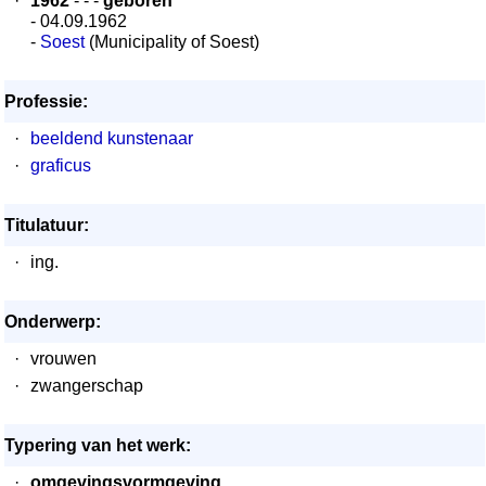
·
1962
- - -
geboren
- 04.09.1962
-
Soest
(Municipality of Soest)
Professie:
·
beeldend kunstenaar
·
graficus
Titulatuur:
·
ing.
Onderwerp:
·
vrouwen
·
zwangerschap
Typering van het werk:
·
omgevingsvormgeving