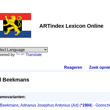
ARTindex Lexicon Online
wered by
Translate
Reageren
.
Zoek opni
d Beekmans
amsvarianten:
Beekmans, Adrianus Josephus Antonius (Ad)
(*
1904
) - Gorinc