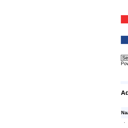
Po
A
Na
·