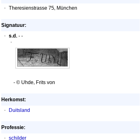
·
Theresienstrasse 75, München
Signatuur:
·
s.d.
- -
·
- © Uhde, Frits von
Herkomst:
·
Duitsland
Professie:
·
schilder