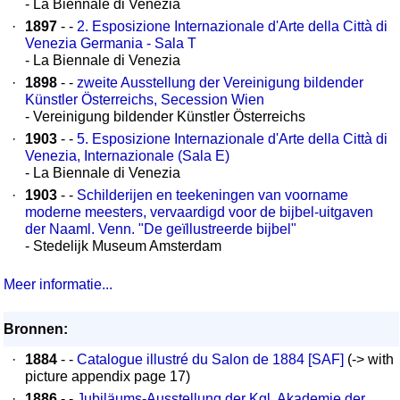
- La Biennale di Venezia
·
1897
- -
2. Esposizione Internazionale d'Arte della Città di
Venezia Germania - Sala T
- La Biennale di Venezia
·
1898
- -
zweite Ausstellung der Vereinigung bildender
Künstler Österreichs, Secession Wien
- Vereinigung bildender Künstler Österreichs
·
1903
- -
5. Esposizione Internazionale d'Arte della Città di
Venezia, Internazionale (Sala E)
- La Biennale di Venezia
·
1903
- -
Schilderijen en teekeningen van voorname
moderne meesters, vervaardigd voor de bijbel-uitgaven
der Naaml. Venn. "De geïllustreerde bijbel"
- Stedelijk Museum Amsterdam
Meer informatie...
Bronnen:
·
1884
- -
Catalogue illustré du Salon de 1884 [SAF]
(-> with
picture appendix page 17)
·
1886
- -
Jubiläums-Ausstellung der Kgl. Akademie der