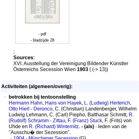
- pdf
- bladzijde 28
;
Sources:
XVI. Ausstellung der Vereinigung Bildender Künstler
Österreichs Secession Wien
1903
( (-> 13))
Activiteiten (algemeen/overig):
·
betrokken bij tentoonstelling
Hermann Hahn
,
Hans von Hayek
,
L. (Ludwig) Herterich
,
Otto Hierl - Deronco
, C. (Christian) Landenberger, Wilhelm
Ludwig Lehmann, C. (Carl) Piepho, Balthasar Schmitt,
R.
(Rudolf) Schramm - Zittau
,
F. (Franz) Stuck
, F. (Frits) von
Uhde en
R. (Richard) Winternitz
.
- (als)
- leden van de
"Ausschu� der Sezession".
·
1904 - Münchener Secession
(G)