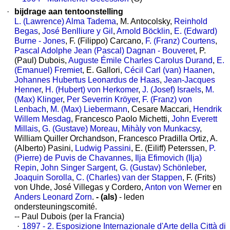
·
bijdrage aan tentoonstelling
L. (Lawrence) Alma Tadema
, M. Antocolsky,
Reinhold
Begas
,
José Benlliure y Gil
,
Arnold Böcklin
,
E. (Edward)
Burne - Jones
, F. (Filippo) Carcano,
F. (Franz) Courtens
,
Pascal Adolphe Jean (Pascal) Dagnan - Bouveret
, P.
(Paul) Dubois,
Auguste Émile Charles Carolus Durand
,
E.
(Emanuel) Fremiet
, E. Gallori,
Cécil Carl (van) Haanen
,
Johannes Hubertus Leonardus de Haas
,
Jean-Jacques
Henner
,
H. (Hubert) von Herkomer
,
J. (Josef) Israels
,
M.
(Max) Klinger
,
Per Severrin Kröyer
,
F. (Franz) von
Lenbach
,
M. (Max) Liebermann
, Cesare Maccari,
Hendrik
Willem Mesdag
, Francesco Paolo Michetti,
John Everett
Millais
,
G. (Gustave) Moreau
,
Mihàly von Munkacsy
,
William Quiller Orchandson, Francesco Pradilla Ortiz, A.
(Alberto) Pasini,
Ludwig Passini
, E. (Eiliff) Peterssen,
P.
(Pierre) de Puvis de Chavannes
,
Ilja Efimovich (Ilja)
Repin
,
John Singer Sargent
,
G. (Gustav) Schönleber
,
Joaquin Sorolla
,
C. (Charles) van der Stappen
, F. (Frits)
von Uhde, José Villegas y Cordero,
Anton von Werner
en
Anders Leonard Zorn
.
- (als)
- leden
ondersteuningscomité.
-- Paul Dubois (per la Francia)
·
1897 - 2. Esposizione Internazionale d'Arte della Città di