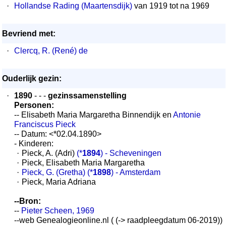
·
Hollandse Rading (Maartensdijk)
van 1919 tot na 1969
Bevriend met:
·
Clercq, R. (René) de
Ouderlijk gezin:
·
1890
- - -
gezinssamenstelling
Personen:
-- Elisabeth Maria Margaretha Binnendijk en
Antonie
Franciscus Pieck
-- Datum: <*02.04.1890>
- Kinderen:
·
Pieck, A. (Adri)
(*
1894
) - Scheveningen
·
Pieck, Elisabeth Maria Margaretha
·
Pieck, G. (Gretha)
(*
1898
) - Amsterdam
·
Pieck, Maria Adriana
--Bron:
--
Pieter Scheen, 1969
--web Genealogieonline.nl ( (-> raadpleegdatum 06-2019))