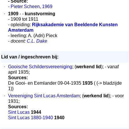
- Source:
-
Pieter Scheen, 1969
·
1909
- -
kunstvorming
- 1909 tot 1911
- opleiding:
Rijksakademie van Beeldende Kunsten
Amsterdam
- leerling: A. (Adri) Pieck
-
docent:
C.L. Dake
Lid van / ingeschreven bij:
·
Gooische Schildersvereeniging
; (
werkend lid
); - vanaf
april 1935;
Sources:
De Gooi- en Eemlander 09-04-1935
1935
( (-> bladzijde
1))
·
Vereeniging Sint Lucas Amsterdam
; (
werkend lid
); - voor
1931;
Sources:
Sint Lucas
1944
Sint Lucas 1880-1940
1940