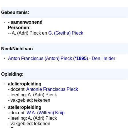
Gebeurtenis:
·
-
samenwonend
Personen:
-- A. (Adri) Pieck en
G. (Gretha) Pieck
Neef/Nicht van:
·
Anton Franciscus (Anton) Pieck
(*
1895
) - Den Helder
Opleiding:
·
atelieropleiding
- docent:
Antonie Franciscus Pieck
- leerling: A. (Adri) Pieck
- vakgebied: tekenen
·
atelieropleiding
- docent:
W.A. (Willem) Knip
- leerling: A. (Adri) Pieck
- vakgebied: tekenen