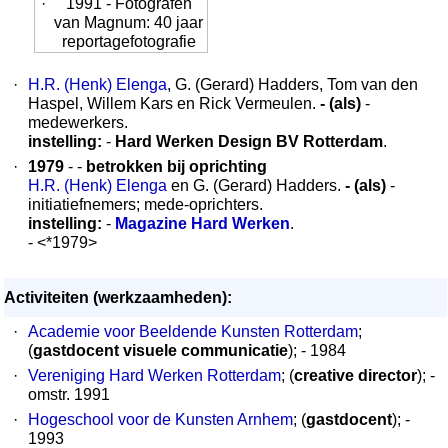
·
1991 - Fotografen
van Magnum: 40 jaar
reportagefotografie
·
H.R. (Henk) Elenga
, G. (Gerard) Hadders, Tom van den
Haspel, Willem Kars en Rick Vermeulen.
- (als)
-
medewerkers.
instelling:
-
Hard Werken Design BV Rotterdam
.
·
1979
- -
betrokken bij oprichting
H.R. (Henk) Elenga
en G. (Gerard) Hadders.
- (als)
-
initiatiefnemers; mede-oprichters.
instelling:
-
Magazine Hard Werken
.
- <*1979>
Activiteiten (werkzaamheden):
·
Academie voor Beeldende Kunsten Rotterdam
;
(
gastdocent visuele communicatie
); - 1984
·
Vereniging Hard Werken Rotterdam
; (
creative director
); -
omstr. 1991
·
Hogeschool voor de Kunsten Arnhem
; (
gastdocent
); -
1993