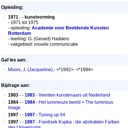
Opleiding:
·
1971
- -
kunstvorming
- 1971 tot 1975
- opleiding:
Academie voor Beeldende Kunsten
Rotterdam
- leerling: G. (Gerard) Hadders
- vakgebied: visuele communicatie
Gaf les aan:
·
Moors, J. (Jacqueline)
.- <*1992>- <*1994>
Bijdrage aan:
·
1983
- -
1983
- Veertien kunstenaars uit Nederland
·
1984
- -
1984
- Het lumineuze beeld = The luminous
image
·
1997
- -
1997
- Tuning up #4
·
1997
- -
1997
- Frantisek Kupka : die abstrakten Farben
des Universums