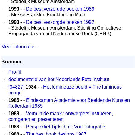
- Stedelijk Museum Amsterdam
·
1990
- -
De best verzorgde boeken 1989
- Messe Frankfurt Frankfurt am Main
·
1993
- -
De best verzorgde boeken 1992
- Stedelijk Museum Amsterdam, Stichting Collectieve
Propaganda van het Nederlandse Boek (CPNB)
Meer informatie...
Bronnen:
·
Pro-fil
·
documentatie van het Nederlands Foto Instituut
·
[34827]
1984
- -
Het lumineuze beeld = The luminous
image
·
1985
- -
Eindexamen Academie voor Beeldende Kunsten
Rotterdam 1985
·
1988
- -
Vorm in de maak : ontwerpers instrueren,
corrigeren en presenteren
·
1988
- -
Perspektief Tijdschrift: Voor fotografie
·
1988
- -
The best book designs 1987