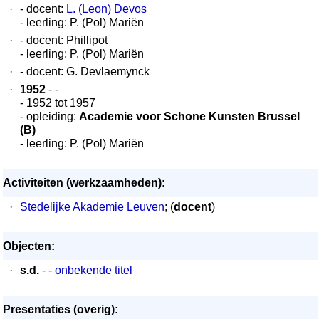
·
- docent:
L. (Leon) Devos
- leerling: P. (Pol) Mariën
·
- docent: Phillipot
- leerling: P. (Pol) Mariën
·
- docent: G. Devlaemynck
·
1952
- -
- 1952 tot 1957
- opleiding:
Academie voor Schone Kunsten Brussel
(B)
- leerling: P. (Pol) Mariën
Activiteiten (werkzaamheden):
·
Stedelijke Akademie Leuven
; (
docent
)
Objecten:
·
s.d.
- -
onbekende titel
Presentaties (overig):