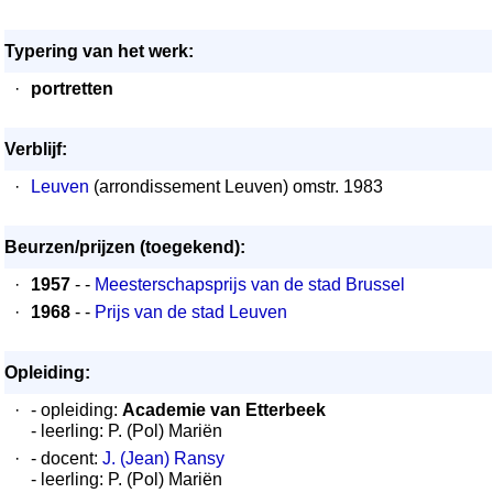
Typering van het werk:
·
portretten
Verblijf:
·
Leuven
(arrondissement Leuven) omstr. 1983
Beurzen/prijzen (toegekend):
·
1957
- -
Meesterschapsprijs van de stad Brussel
·
1968
- -
Prijs van de stad Leuven
Opleiding:
·
- opleiding:
Academie van Etterbeek
- leerling: P. (Pol) Mariën
·
- docent:
J. (Jean) Ransy
- leerling: P. (Pol) Mariën