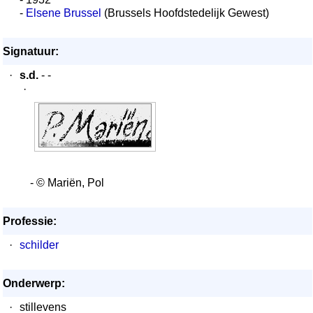
-
Elsene Brussel
(Brussels Hoofdstedelijk Gewest)
Signatuur:
·
s.d.
- -
·
- © Mariën, Pol
Professie:
·
schilder
Onderwerp:
·
stillevens